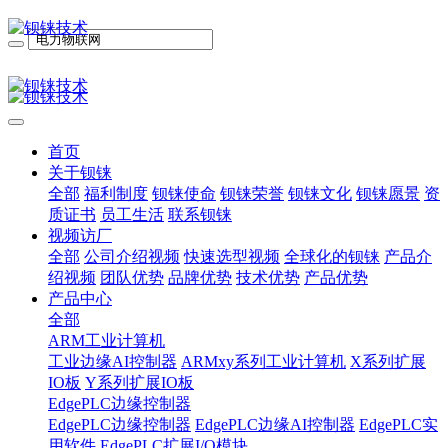
首页
关于钡铼
全部
福利制度
钡铼使命
钡铼荣誉
钡铼文化
钡铼愿景
资
质证书
员工生活
联系钡铼
视频访厂
全部
公司介绍视频
快速选型视频
全球化的钡铼
产品介
绍视频
团队优势
品牌优势
技术优势
产品优势
产品中心
全部
ARM工业计算机
工业边缘AI控制器
ARMxy系列工业计算机
X系列扩展
IO板
Y系列扩展IO板
EdgePLC边缘控制器
EdgePLC边缘控制器
EdgePLC边缘AI控制器
EdgePLC实
用软件
EdgePLC扩展I/O模块