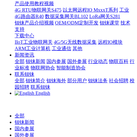
产品使用教程视频
4G RTU物联网关S475
以太网远程IO MxxxT系列
工业
4G路由器R40
数据采集网关BL102
LoRa网关S281
钡铼产品介绍视频
OEM/ODM定制开发
钡铼课堂
技术
支持
下载中心
IIoT工业物联网关
4G/5G无线数据采集
远程IO模块
ARM工业计算机
工业通信
其他
新闻资讯
全部
钡铼新闻
国内参展
国外参展
行业动态
物联百科
行
业标准
物联网协会
智能制造协会
联系钡铼
全部
钡铼简介
钡铼海外
部分用户
钡铼法务
社会招聘
校
园招聘
联系钡铼
English
全部
钡铼新闻
国内参展
国外参展