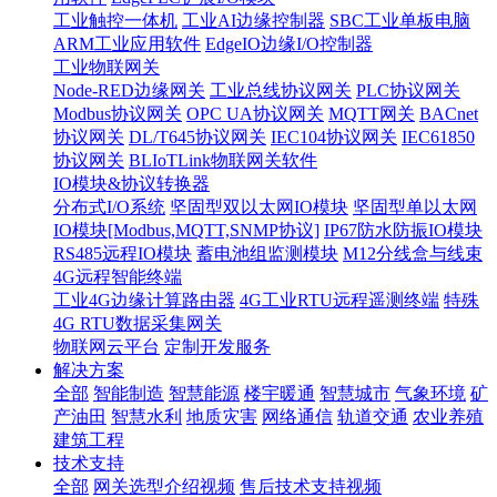
工业触控一体机
工业AI边缘控制器
SBC工业单板电脑
ARM工业应用软件
EdgeIO边缘I/O控制器
工业物联网关
Node-RED边缘网关
工业总线协议网关
PLC协议网关
Modbus协议网关
OPC UA协议网关
MQTT网关
BACnet
协议网关
DL/T645协议网关
IEC104协议网关
IEC61850
协议网关
BLIoTLink物联网关软件
IO模块&协议转换器
分布式I/O系统
坚固型双以太网IO模块
坚固型单以太网
IO模块[Modbus,MQTT,SNMP协议]
IP67防水防振IO模块
RS485远程IO模块
蓄电池组监测模块
M12分线盒与线束
4G远程智能终端
工业4G边缘计算路由器
4G工业RTU远程遥测终端
特殊
4G RTU数据采集网关
物联网云平台
定制开发服务
解决方案
全部
智能制造
智慧能源
楼宇暖通
智慧城市
气象环境
矿
产油田
智慧水利
地质灾害
网络通信
轨道交通
农业养殖
建筑工程
技术支持
全部
网关选型介绍视频
售后技术支持视频