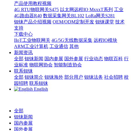
产品使用教程视频
4G RTU物联网关S475
以太网远程IO MxxxT系列
工业
4G路由器R40
数据采集网关BL102
LoRa网关S281
钡铼产品介绍视频
OEM/ODM定制开发
钡铼课堂
技术
支持
下载中心
IIoT工业物联网关
4G/5G无线数据采集
远程IO模块
ARM工业计算机
工业通信
其他
新闻资讯
全部
钡铼新闻
国内参展
国外参展
行业动态
物联百科
行
业标准
物联网协会
智能制造协会
联系钡铼
全部
钡铼简介
钡铼海外
部分用户
钡铼法务
社会招聘
校
园招聘
联系钡铼
English
全部
钡铼新闻
国内参展
国外参展