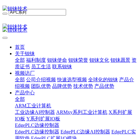
首页
关于钡铼
全部
福利制度
钡铼使命
钡铼荣誉
钡铼文化
钡铼愿景
资
质证书
员工生活
联系钡铼
视频访厂
全部
公司介绍视频
快速选型视频
全球化的钡铼
产品介
绍视频
团队优势
品牌优势
技术优势
产品优势
产品中心
全部
ARM工业计算机
工业边缘AI控制器
ARMxy系列工业计算机
X系列扩展
IO板
Y系列扩展IO板
EdgePLC边缘控制器
EdgePLC边缘控制器
EdgePLC边缘AI控制器
EdgePLC实
用软件
EdgePLC扩展I/O模块