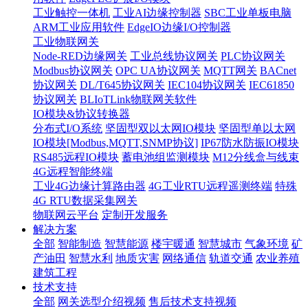
工业触控一体机
工业AI边缘控制器
SBC工业单板电脑
ARM工业应用软件
EdgeIO边缘I/O控制器
工业物联网关
Node-RED边缘网关
工业总线协议网关
PLC协议网关
Modbus协议网关
OPC UA协议网关
MQTT网关
BACnet
协议网关
DL/T645协议网关
IEC104协议网关
IEC61850
协议网关
BLIoTLink物联网关软件
IO模块&协议转换器
分布式I/O系统
坚固型双以太网IO模块
坚固型单以太网
IO模块[Modbus,MQTT,SNMP协议]
IP67防水防振IO模块
RS485远程IO模块
蓄电池组监测模块
M12分线盒与线束
4G远程智能终端
工业4G边缘计算路由器
4G工业RTU远程遥测终端
特殊
4G RTU数据采集网关
物联网云平台
定制开发服务
解决方案
全部
智能制造
智慧能源
楼宇暖通
智慧城市
气象环境
矿
产油田
智慧水利
地质灾害
网络通信
轨道交通
农业养殖
建筑工程
技术支持
全部
网关选型介绍视频
售后技术支持视频