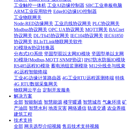
工业触控一体机
工业AI边缘控制器
SBC工业单板电脑
ARM工业应用软件
EdgeIO边缘I/O控制器
工业物联网关
Node-RED边缘网关
工业总线协议网关
PLC协议网关
Modbus协议网关
OPC UA协议网关
MQTT网关
BACnet
协议网关
DL/T645协议网关
IEC104协议网关
IEC61850
协议网关
BLIoTLink物联网关软件
IO模块&协议转换器
分布式I/O系统
坚固型双以太网IO模块
坚固型单以太网
IO模块[Modbus,MQTT,SNMP协议]
IP67防水防振IO模块
RS485远程IO模块
蓄电池组监测模块
M12分线盒与线束
4G远程智能终端
工业4G边缘计算路由器
4G工业RTU远程遥测终端
特殊
4G RTU数据采集网关
物联网云平台
定制开发服务
解决方案
全部
智能制造
智慧能源
楼宇暖通
智慧城市
气象环境
矿
产油田
智慧水利
地质灾害
网络通信
轨道交通
农业养殖
建筑工程
技术支持
全部
网关选型介绍视频
售后技术支持视频