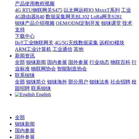
产品使用教程视频
4G RTU物联网关S475
以太网远程IO MxxxT系列
工业
4G路由器R40
数据采集网关BL102
LoRa网关S281
钡铼产品介绍视频
OEM/ODM定制开发
钡铼课堂
技术
支持
下载中心
IIoT工业物联网关
4G/5G无线数据采集
远程IO模块
ARM工业计算机
工业通信
其他
新闻资讯
全部
钡铼新闻
国内参展
国外参展
行业动态
物联百科
行
业标准
物联网协会
智能制造协会
联系钡铼
全部
钡铼简介
钡铼海外
部分用户
钡铼法务
社会招聘
校
园招聘
联系钡铼
English
全部
钡铼新闻
国内参展
国外参展