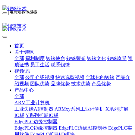
首页
关于钡铼
全部
福利制度
钡铼使命
钡铼荣誉
钡铼文化
钡铼愿景
资
质证书
员工生活
联系钡铼
视频访厂
全部
公司介绍视频
快速选型视频
全球化的钡铼
产品介
绍视频
团队优势
品牌优势
技术优势
产品优势
产品中心
全部
ARM工业计算机
工业边缘AI控制器
ARMxy系列工业计算机
X系列扩展
IO板
Y系列扩展IO板
EdgePLC边缘控制器
EdgePLC边缘控制器
EdgePLC边缘AI控制器
EdgePLC实
用软件
EdgePLC扩展I/O模块