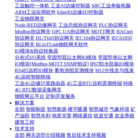
工业触控一体机
工业AI边缘控制器
SBC工业单板电脑
ARM工业应用软件
EdgeIO边缘I/O控制器
工业物联网关
Node-RED边缘网关
工业总线协议网关
PLC协议网关
Modbus协议网关
OPC UA协议网关
MQTT网关
BACnet
协议网关
DL/T645协议网关
IEC104协议网关
IEC61850
协议网关
BLIoTLink物联网关软件
IO模块&协议转换器
分布式I/O系统
坚固型双以太网IO模块
坚固型单以太网
IO模块[Modbus,MQTT,SNMP协议]
IP67防水防振IO模块
RS485远程IO模块
蓄电池组监测模块
M12分线盒与线束
4G远程智能终端
工业4G边缘计算路由器
4G工业RTU远程遥测终端
特殊
4G RTU数据采集网关
物联网云平台
定制开发服务
解决方案
全部
智能制造
智慧能源
楼宇暖通
智慧城市
气象环境
矿
产油田
智慧水利
地质灾害
网络通信
轨道交通
农业养殖
建筑工程
技术支持
全部
网关选型介绍视频
售后技术支持视频