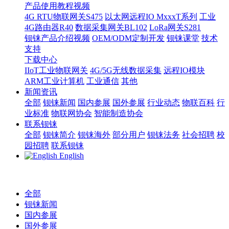
产品使用教程视频
4G RTU物联网关S475
以太网远程IO MxxxT系列
工业
4G路由器R40
数据采集网关BL102
LoRa网关S281
钡铼产品介绍视频
OEM/ODM定制开发
钡铼课堂
技术
支持
下载中心
IIoT工业物联网关
4G/5G无线数据采集
远程IO模块
ARM工业计算机
工业通信
其他
新闻资讯
全部
钡铼新闻
国内参展
国外参展
行业动态
物联百科
行
业标准
物联网协会
智能制造协会
联系钡铼
全部
钡铼简介
钡铼海外
部分用户
钡铼法务
社会招聘
校
园招聘
联系钡铼
English
全部
钡铼新闻
国内参展
国外参展