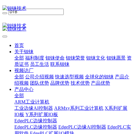
首页
关于钡铼
全部
福利制度
钡铼使命
钡铼荣誉
钡铼文化
钡铼愿景
资
质证书
员工生活
联系钡铼
视频访厂
全部
公司介绍视频
快速选型视频
全球化的钡铼
产品介
绍视频
团队优势
品牌优势
技术优势
产品优势
产品中心
全部
ARM工业计算机
工业边缘AI控制器
ARMxy系列工业计算机
X系列扩展
IO板
Y系列扩展IO板
EdgePLC边缘控制器
EdgePLC边缘控制器
EdgePLC边缘AI控制器
EdgePLC实
用软件
EdgePLC扩展I/O模块