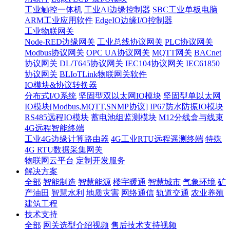
工业触控一体机
工业AI边缘控制器
SBC工业单板电脑
ARM工业应用软件
EdgeIO边缘I/O控制器
工业物联网关
Node-RED边缘网关
工业总线协议网关
PLC协议网关
Modbus协议网关
OPC UA协议网关
MQTT网关
BACnet
协议网关
DL/T645协议网关
IEC104协议网关
IEC61850
协议网关
BLIoTLink物联网关软件
IO模块&协议转换器
分布式I/O系统
坚固型双以太网IO模块
坚固型单以太网
IO模块[Modbus,MQTT,SNMP协议]
IP67防水防振IO模块
RS485远程IO模块
蓄电池组监测模块
M12分线盒与线束
4G远程智能终端
工业4G边缘计算路由器
4G工业RTU远程遥测终端
特殊
4G RTU数据采集网关
物联网云平台
定制开发服务
解决方案
全部
智能制造
智慧能源
楼宇暖通
智慧城市
气象环境
矿
产油田
智慧水利
地质灾害
网络通信
轨道交通
农业养殖
建筑工程
技术支持
全部
网关选型介绍视频
售后技术支持视频