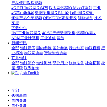
产品使用教程视频
4G RTU物联网关S475
以太网远程IO MxxxT系列
工业
4G路由器R40
数据采集网关BL102
LoRa网关S281
钡铼产品介绍视频
OEM/ODM定制开发
钡铼课堂
技术
支持
下载中心
IIoT工业物联网关
4G/5G无线数据采集
远程IO模块
ARM工业计算机
工业通信
其他
新闻资讯
全部
钡铼新闻
国内参展
国外参展
行业动态
物联百科
行
业标准
物联网协会
智能制造协会
联系钡铼
全部
钡铼简介
钡铼海外
部分用户
钡铼法务
社会招聘
校
园招聘
联系钡铼
English
全部
钡铼新闻
国内参展
国外参展