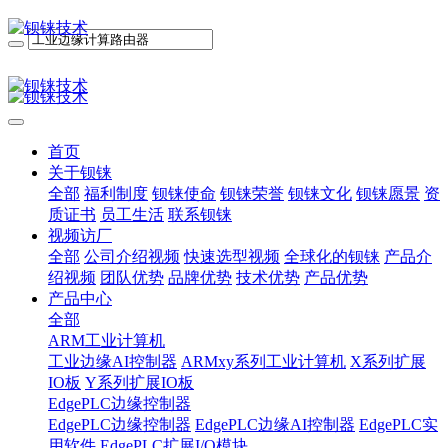
首页
关于钡铼
全部
福利制度
钡铼使命
钡铼荣誉
钡铼文化
钡铼愿景
资
质证书
员工生活
联系钡铼
视频访厂
全部
公司介绍视频
快速选型视频
全球化的钡铼
产品介
绍视频
团队优势
品牌优势
技术优势
产品优势
产品中心
全部
ARM工业计算机
工业边缘AI控制器
ARMxy系列工业计算机
X系列扩展
IO板
Y系列扩展IO板
EdgePLC边缘控制器
EdgePLC边缘控制器
EdgePLC边缘AI控制器
EdgePLC实
用软件
EdgePLC扩展I/O模块