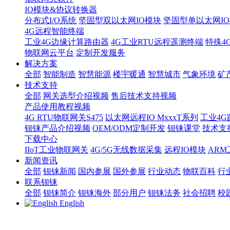
IO模块&协议转换器
分布式I/O系统
坚固型双以太网IO模块
坚固型单以太网IO模块
4G远程智能终端
工业4G边缘计算路由器
4G工业RTU远程遥测终端
特殊4
物联网云平台
定制开发服务
解决方案
全部
智能制造
智慧能源
楼宇暖通
智慧城市
气象环境
矿
技术支持
全部
网关选型介绍视频
售后技术支持视频
产品使用教程视频
4G RTU物联网关S475
以太网远程IO MxxxT系列
工业4G
钡铼产品介绍视频
OEM/ODM定制开发
钡铼课堂
技术支
下载中心
IIoT工业物联网关
4G/5G无线数据采集
远程IO模块
AR
新闻资讯
全部
钡铼新闻
国内参展
国外参展
行业动态
物联百科
行
联系钡铼
全部
钡铼简介
钡铼海外
部分用户
钡铼法务
社会招聘
校
English