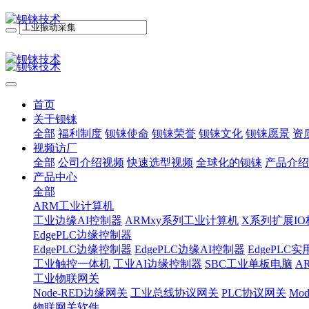
首页
关于钡铼
全部
福利制度
钡铼使命
钡铼荣誉
钡铼文化
钡铼愿景
资
视频访厂
全部
公司介绍视频
快速选型视频
全球化的钡铼
产品介绍
产品中心
全部
ARM工业计算机
工业边缘AI控制器
ARMxy系列工业计算机
X系列扩展IO
EdgePLC边缘控制器
EdgePLC边缘控制器
EdgePLC边缘AI控制器
EdgePLC
工业触控一体机
工业AI边缘控制器
SBC工业单板电脑
A
工业物联网关
Node-RED边缘网关
工业总线协议网关
PLC协议网关
Mo
物联网关软件