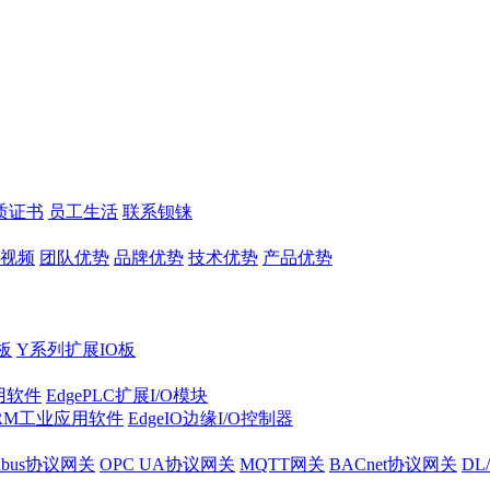
质证书
员工生活
联系钡铼
视频
团队优势
品牌优势
技术优势
产品优势
板
Y系列扩展IO板
实用软件
EdgePLC扩展I/O模块
RM工业应用软件
EdgeIO边缘I/O控制器
dbus协议网关
OPC UA协议网关
MQTT网关
BACnet协议网关
DL