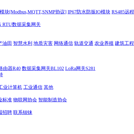
[Modbus,MQTT,SNMP协议]
IP67防水防振IO模块
RS485远
G RTU数据采集网关
产油田
智慧水利
地质灾害
网络通信
轨道交通
农业养殖
建筑工程
路由器R40
数据采集网关BL102
LoRa网关S281
持
M工业计算机
工业通信
其他
业标准
物联网协会
智能制造协会
园招聘
联系钡铼