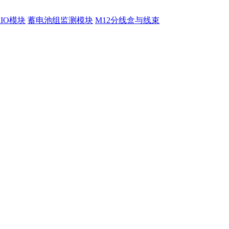
程IO模块
蓄电池组监测模块
M12分线盒与线束