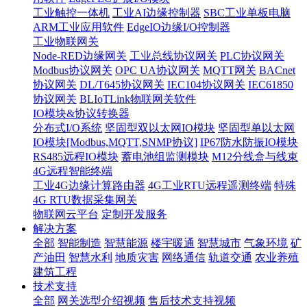
工业触控一体机
工业AI边缘控制器
SBC工业单板电脑
ARM工业应用软件
EdgeIO边缘I/O控制器
工业物联网关
Node-RED边缘网关
工业总线协议网关
PLC协议网关
Modbus协议网关
OPC UA协议网关
MQTT网关
BACnet
协议网关
DL/T645协议网关
IEC104协议网关
IEC61850
协议网关
BLIoTLink物联网关软件
IO模块&协议转换器
分布式I/O系统
坚固型双以太网IO模块
坚固型单以太网
IO模块[Modbus,MQTT,SNMP协议]
IP67防水防振IO模块
RS485远程IO模块
蓄电池组监测模块
M12分线盒与线束
4G远程智能终端
工业4G边缘计算路由器
4G工业RTU远程遥测终端
特殊
4G RTU数据采集网关
物联网云平台
定制开发服务
解决方案
全部
智能制造
智慧能源
楼宇暖通
智慧城市
气象环境
矿
产油田
智慧水利
地质灾害
网络通信
轨道交通
农业养殖
建筑工程
技术支持
全部
网关选型介绍视频
售后技术支持视频