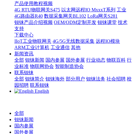
产品使用教程视频
4G RTU物联网关S475
以太网远程IO MxxxT系列
工业
4G路由器R40
数据采集网关BL102
LoRa网关S281
钡铼产品介绍视频
OEM/ODM定制开发
钡铼课堂
技术
支持
下载中心
IIoT工业物联网关
4G/5G无线数据采集
远程IO模块
ARM工业计算机
工业通信
其他
新闻资讯
全部
钡铼新闻
国内参展
国外参展
行业动态
物联百科
行
业标准
物联网协会
智能制造协会
联系钡铼
全部
钡铼简介
钡铼海外
部分用户
钡铼法务
社会招聘
校
园招聘
联系钡铼
English
全部
钡铼新闻
国内参展
国外参展