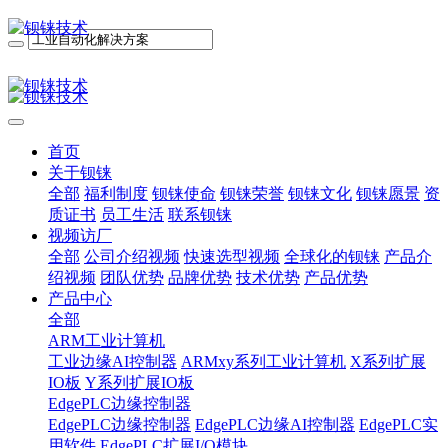
首页
关于钡铼
全部
福利制度
钡铼使命
钡铼荣誉
钡铼文化
钡铼愿景
资
质证书
员工生活
联系钡铼
视频访厂
全部
公司介绍视频
快速选型视频
全球化的钡铼
产品介
绍视频
团队优势
品牌优势
技术优势
产品优势
产品中心
全部
ARM工业计算机
工业边缘AI控制器
ARMxy系列工业计算机
X系列扩展
IO板
Y系列扩展IO板
EdgePLC边缘控制器
EdgePLC边缘控制器
EdgePLC边缘AI控制器
EdgePLC实
用软件
EdgePLC扩展I/O模块