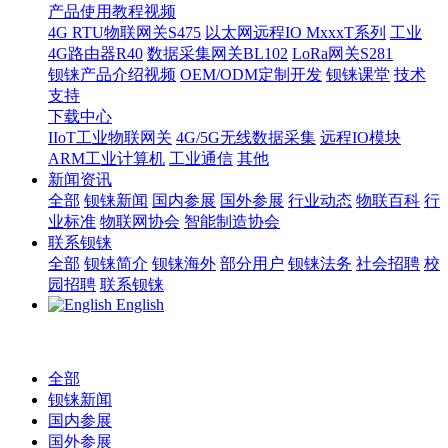
产品使用教程视频
4G RTU物联网关S475
以太网远程IO MxxxT系列
工业
4G路由器R40
数据采集网关BL102
LoRa网关S281
钡铼产品介绍视频
OEM/ODM定制开发
钡铼课堂
技术
支持
下载中心
IIoT工业物联网关
4G/5G无线数据采集
远程IO模块
ARM工业计算机
工业通信
其他
新闻资讯
全部
钡铼新闻
国内参展
国外参展
行业动态
物联百科
行
业标准
物联网协会
智能制造协会
联系钡铼
全部
钡铼简介
钡铼海外
部分用户
钡铼法务
社会招聘
校
园招聘
联系钡铼
English
全部
钡铼新闻
国内参展
国外参展