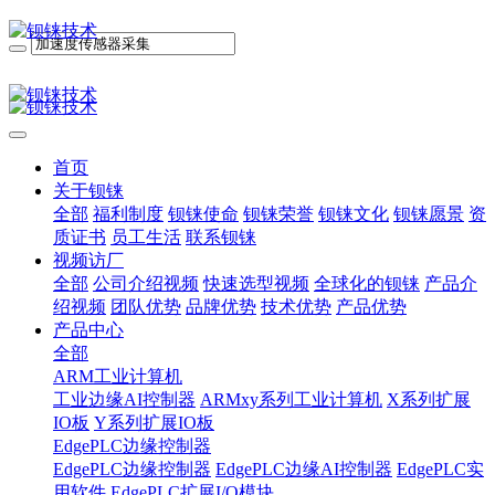
首页
关于钡铼
全部
福利制度
钡铼使命
钡铼荣誉
钡铼文化
钡铼愿景
资
质证书
员工生活
联系钡铼
视频访厂
全部
公司介绍视频
快速选型视频
全球化的钡铼
产品介
绍视频
团队优势
品牌优势
技术优势
产品优势
产品中心
全部
ARM工业计算机
工业边缘AI控制器
ARMxy系列工业计算机
X系列扩展
IO板
Y系列扩展IO板
EdgePLC边缘控制器
EdgePLC边缘控制器
EdgePLC边缘AI控制器
EdgePLC实
用软件
EdgePLC扩展I/O模块