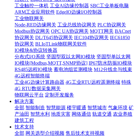
工业触控一体机
工业AI边缘控制器
SBC工业单板电脑
ARM工业应用软件
EdgeIO边缘I/O控制器
工业物联网关
Node-RED边缘网关
工业总线协议网关
PLC协议网关
Modbus协议网关
OPC UA协议网关
MQTT网关
BACnet
协议网关
DL/T645协议网关
IEC104协议网关
IEC61850
协议网关
BLIoTLink物联网关软件
IO模块&协议转换器
分布式I/O系统
坚固型双以太网IO模块
坚固型单以太网
IO模块[Modbus,MQTT,SNMP协议]
IP67防水防振IO模块
RS485远程IO模块
蓄电池组监测模块
M12分线盒与线束
4G远程智能终端
工业4G边缘计算路由器
4G工业RTU远程遥测终端
特殊
4G RTU数据采集网关
物联网云平台
定制开发服务
解决方案
全部
智能制造
智慧能源
楼宇暖通
智慧城市
气象环境
矿
产油田
智慧水利
地质灾害
网络通信
轨道交通
农业养殖
建筑工程
技术支持
全部
网关选型介绍视频
售后技术支持视频