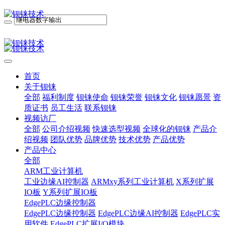
首页
关于钡铼
全部
福利制度
钡铼使命
钡铼荣誉
钡铼文化
钡铼愿景
资
质证书
员工生活
联系钡铼
视频访厂
全部
公司介绍视频
快速选型视频
全球化的钡铼
产品介
绍视频
团队优势
品牌优势
技术优势
产品优势
产品中心
全部
ARM工业计算机
工业边缘AI控制器
ARMxy系列工业计算机
X系列扩展
IO板
Y系列扩展IO板
EdgePLC边缘控制器
EdgePLC边缘控制器
EdgePLC边缘AI控制器
EdgePLC实
用软件
EdgePLC扩展I/O模块