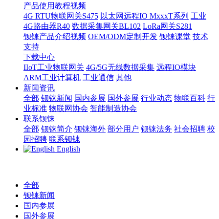
产品使用教程视频
4G RTU物联网关S475
以太网远程IO MxxxT系列
工业
4G路由器R40
数据采集网关BL102
LoRa网关S281
钡铼产品介绍视频
OEM/ODM定制开发
钡铼课堂
技术
支持
下载中心
IIoT工业物联网关
4G/5G无线数据采集
远程IO模块
ARM工业计算机
工业通信
其他
新闻资讯
全部
钡铼新闻
国内参展
国外参展
行业动态
物联百科
行
业标准
物联网协会
智能制造协会
联系钡铼
全部
钡铼简介
钡铼海外
部分用户
钡铼法务
社会招聘
校
园招聘
联系钡铼
English
全部
钡铼新闻
国内参展
国外参展