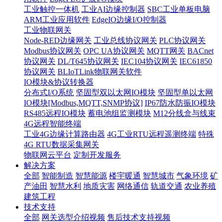
工业触控一体机
工业AI边缘控制器
SBC工业单板电脑
ARM工业应用软件
EdgeIO边缘I/O控制器
工业物联网关
Node-RED边缘网关
工业总线协议网关
PLC协议网关
Modbus协议网关
OPC UA协议网关
MQTT网关
BACnet
协议网关
DL/T645协议网关
IEC104协议网关
IEC61850
协议网关
BLIoTLink物联网关软件
IO模块&协议转换器
分布式I/O系统
坚固型双以太网IO模块
坚固型单以太网
IO模块[Modbus,MQTT,SNMP协议]
IP67防水防振IO模块
RS485远程IO模块
蓄电池组监测模块
M12分线盒与线束
4G远程智能终端
工业4G边缘计算路由器
4G工业RTU远程遥测终端
特殊
4G RTU数据采集网关
物联网云平台
定制开发服务
解决方案
全部
智能制造
智慧能源
楼宇暖通
智慧城市
气象环境
矿
产油田
智慧水利
地质灾害
网络通信
轨道交通
农业养殖
建筑工程
技术支持
全部
网关选型介绍视频
售后技术支持视频