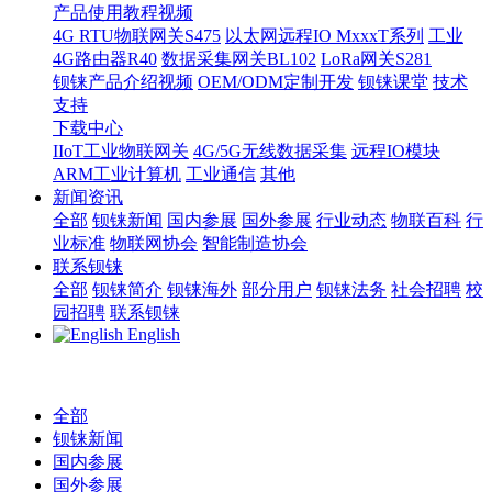
产品使用教程视频
4G RTU物联网关S475
以太网远程IO MxxxT系列
工业
4G路由器R40
数据采集网关BL102
LoRa网关S281
钡铼产品介绍视频
OEM/ODM定制开发
钡铼课堂
技术
支持
下载中心
IIoT工业物联网关
4G/5G无线数据采集
远程IO模块
ARM工业计算机
工业通信
其他
新闻资讯
全部
钡铼新闻
国内参展
国外参展
行业动态
物联百科
行
业标准
物联网协会
智能制造协会
联系钡铼
全部
钡铼简介
钡铼海外
部分用户
钡铼法务
社会招聘
校
园招聘
联系钡铼
English
全部
钡铼新闻
国内参展
国外参展