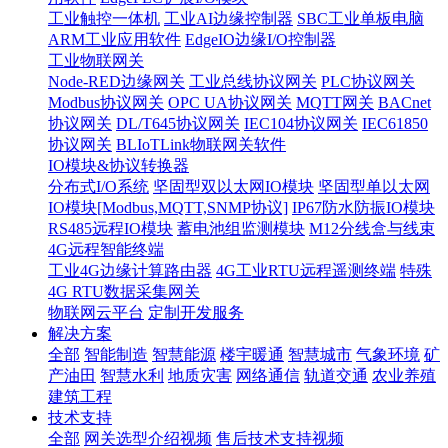
工业触控一体机
工业AI边缘控制器
SBC工业单板电脑
ARM工业应用软件
EdgeIO边缘I/O控制器
工业物联网关
Node-RED边缘网关
工业总线协议网关
PLC协议网关
Modbus协议网关
OPC UA协议网关
MQTT网关
BACnet
协议网关
DL/T645协议网关
IEC104协议网关
IEC61850
协议网关
BLIoTLink物联网关软件
IO模块&协议转换器
分布式I/O系统
坚固型双以太网IO模块
坚固型单以太网
IO模块[Modbus,MQTT,SNMP协议]
IP67防水防振IO模块
RS485远程IO模块
蓄电池组监测模块
M12分线盒与线束
4G远程智能终端
工业4G边缘计算路由器
4G工业RTU远程遥测终端
特殊
4G RTU数据采集网关
物联网云平台
定制开发服务
解决方案
全部
智能制造
智慧能源
楼宇暖通
智慧城市
气象环境
矿
产油田
智慧水利
地质灾害
网络通信
轨道交通
农业养殖
建筑工程
技术支持
全部
网关选型介绍视频
售后技术支持视频