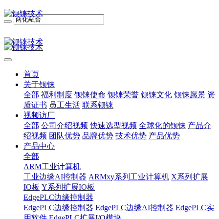
首页
关于钡铼
全部
福利制度
钡铼使命
钡铼荣誉
钡铼文化
钡铼愿景
资
质证书
员工生活
联系钡铼
视频访厂
全部
公司介绍视频
快速选型视频
全球化的钡铼
产品介
绍视频
团队优势
品牌优势
技术优势
产品优势
产品中心
全部
ARM工业计算机
工业边缘AI控制器
ARMxy系列工业计算机
X系列扩展
IO板
Y系列扩展IO板
EdgePLC边缘控制器
EdgePLC边缘控制器
EdgePLC边缘AI控制器
EdgePLC实
用软件
EdgePLC扩展I/O模块