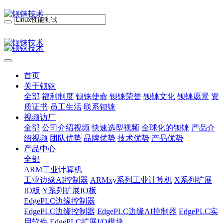
首页
关于钡铼
全部
福利制度
钡铼使命
钡铼荣誉
钡铼文化
钡铼愿景
资
质证书
员工生活
联系钡铼
视频访厂
全部
公司介绍视频
快速选型视频
全球化的钡铼
产品介
绍视频
团队优势
品牌优势
技术优势
产品优势
产品中心
全部
ARM工业计算机
工业边缘AI控制器
ARMxy系列工业计算机
X系列扩展
IO板
Y系列扩展IO板
EdgePLC边缘控制器
EdgePLC边缘控制器
EdgePLC边缘AI控制器
EdgePLC实
用软件
EdgePLC扩展I/O模块