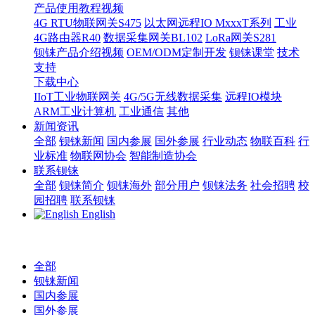
产品使用教程视频
4G RTU物联网关S475
以太网远程IO MxxxT系列
工业
4G路由器R40
数据采集网关BL102
LoRa网关S281
钡铼产品介绍视频
OEM/ODM定制开发
钡铼课堂
技术
支持
下载中心
IIoT工业物联网关
4G/5G无线数据采集
远程IO模块
ARM工业计算机
工业通信
其他
新闻资讯
全部
钡铼新闻
国内参展
国外参展
行业动态
物联百科
行
业标准
物联网协会
智能制造协会
联系钡铼
全部
钡铼简介
钡铼海外
部分用户
钡铼法务
社会招聘
校
园招聘
联系钡铼
English
全部
钡铼新闻
国内参展
国外参展