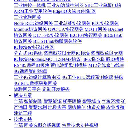
工业触控一体机
工业AI边缘控制器
SBC工业单板电脑
ARM工业应用软件
EdgeIO边缘I/O控制器
工业物联网关
Node-RED边缘网关
工业总线协议网关
PLC协议网关
Modbus协议网关
OPC UA协议网关
MQTT网关
BACnet
协议网关
DL/T645协议网关
IEC104协议网关
IEC61850
协议网关
BLIoTLink物联网关软件
IO模块&协议转换器
分布式I/O系统
坚固型双以太网IO模块
坚固型单以太网
IO模块[Modbus,MQTT,SNMP协议]
IP67防水防振IO模块
RS485远程IO模块
蓄电池组监测模块
M12分线盒与线束
4G远程智能终端
工业4G边缘计算路由器
4G工业RTU远程遥测终端
特殊
4G RTU数据采集网关
物联网云平台
定制开发服务
解决方案
全部
智能制造
智慧能源
楼宇暖通
智慧城市
气象环境
矿
产油田
智慧水利
地质灾害
网络通信
轨道交通
农业养殖
建筑工程
技术支持
全部
网关选型介绍视频
售后技术支持视频