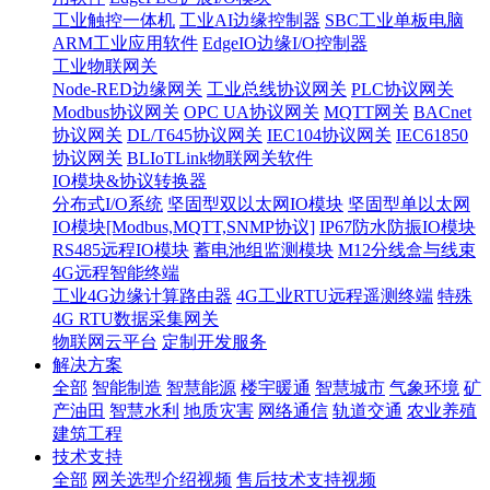
工业触控一体机
工业AI边缘控制器
SBC工业单板电脑
ARM工业应用软件
EdgeIO边缘I/O控制器
工业物联网关
Node-RED边缘网关
工业总线协议网关
PLC协议网关
Modbus协议网关
OPC UA协议网关
MQTT网关
BACnet
协议网关
DL/T645协议网关
IEC104协议网关
IEC61850
协议网关
BLIoTLink物联网关软件
IO模块&协议转换器
分布式I/O系统
坚固型双以太网IO模块
坚固型单以太网
IO模块[Modbus,MQTT,SNMP协议]
IP67防水防振IO模块
RS485远程IO模块
蓄电池组监测模块
M12分线盒与线束
4G远程智能终端
工业4G边缘计算路由器
4G工业RTU远程遥测终端
特殊
4G RTU数据采集网关
物联网云平台
定制开发服务
解决方案
全部
智能制造
智慧能源
楼宇暖通
智慧城市
气象环境
矿
产油田
智慧水利
地质灾害
网络通信
轨道交通
农业养殖
建筑工程
技术支持
全部
网关选型介绍视频
售后技术支持视频