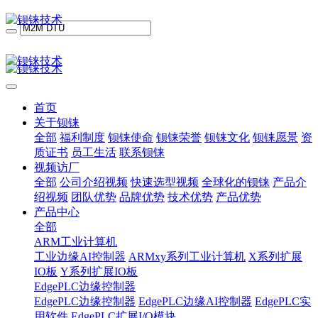
首页
关于钡铼
全部
福利制度
钡铼使命
钡铼荣誉
钡铼文化
钡铼愿景
资
质证书
员工生活
联系钡铼
视频访厂
全部
公司介绍视频
快速选型视频
全球化的钡铼
产品介
绍视频
团队优势
品牌优势
技术优势
产品优势
产品中心
全部
ARM工业计算机
工业边缘AI控制器
ARMxy系列工业计算机
X系列扩展
IO板
Y系列扩展IO板
EdgePLC边缘控制器
EdgePLC边缘控制器
EdgePLC边缘AI控制器
EdgePLC实
用软件
EdgePLC扩展I/O模块