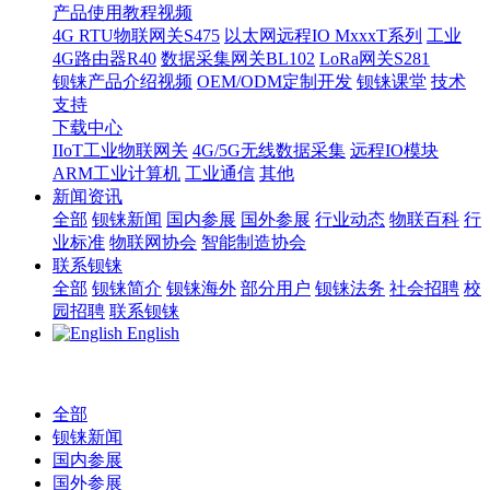
产品使用教程视频
4G RTU物联网关S475
以太网远程IO MxxxT系列
工业
4G路由器R40
数据采集网关BL102
LoRa网关S281
钡铼产品介绍视频
OEM/ODM定制开发
钡铼课堂
技术
支持
下载中心
IIoT工业物联网关
4G/5G无线数据采集
远程IO模块
ARM工业计算机
工业通信
其他
新闻资讯
全部
钡铼新闻
国内参展
国外参展
行业动态
物联百科
行
业标准
物联网协会
智能制造协会
联系钡铼
全部
钡铼简介
钡铼海外
部分用户
钡铼法务
社会招聘
校
园招聘
联系钡铼
English
全部
钡铼新闻
国内参展
国外参展