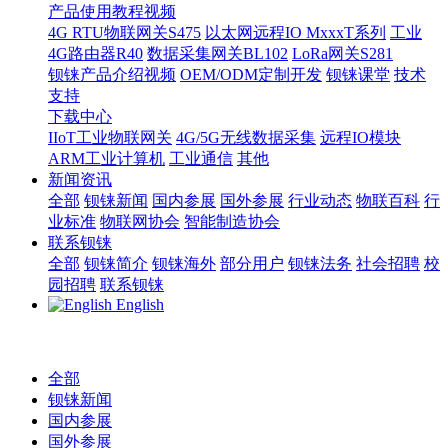
产品使用教程视频
4G RTU物联网关S475
以太网远程IO MxxxT系列
工业
4G路由器R40
数据采集网关BL102
LoRa网关S281
钡铼产品介绍视频
OEM/ODM定制开发
钡铼课堂
技术
支持
下载中心
IIoT工业物联网关
4G/5G无线数据采集
远程IO模块
ARM工业计算机
工业通信
其他
新闻资讯
全部
钡铼新闻
国内参展
国外参展
行业动态
物联百科
行
业标准
物联网协会
智能制造协会
联系钡铼
全部
钡铼简介
钡铼海外
部分用户
钡铼法务
社会招聘
校
园招聘
联系钡铼
English
全部
钡铼新闻
国内参展
国外参展