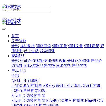
首页
关于钡铼
全部
福利制度
钡铼使命
钡铼荣誉
钡铼文化
钡铼愿景
资
质证书
员工生活
联系钡铼
视频访厂
全部
公司介绍视频
快速选型视频
全球化的钡铼
产品介
绍视频
团队优势
品牌优势
技术优势
产品优势
产品中心
全部
ARM工业计算机
工业边缘AI控制器
ARMxy系列工业计算机
X系列扩展
IO板
Y系列扩展IO板
EdgePLC边缘控制器
EdgePLC边缘控制器
EdgePLC边缘AI控制器
EdgePLC实
用软件
EdgePLC扩展I/O模块