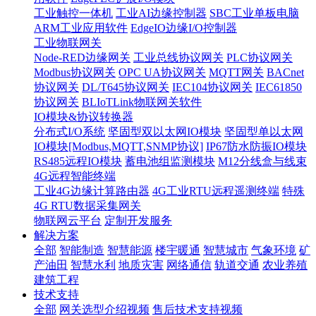
工业触控一体机
工业AI边缘控制器
SBC工业单板电脑
ARM工业应用软件
EdgeIO边缘I/O控制器
工业物联网关
Node-RED边缘网关
工业总线协议网关
PLC协议网关
Modbus协议网关
OPC UA协议网关
MQTT网关
BACnet
协议网关
DL/T645协议网关
IEC104协议网关
IEC61850
协议网关
BLIoTLink物联网关软件
IO模块&协议转换器
分布式I/O系统
坚固型双以太网IO模块
坚固型单以太网
IO模块[Modbus,MQTT,SNMP协议]
IP67防水防振IO模块
RS485远程IO模块
蓄电池组监测模块
M12分线盒与线束
4G远程智能终端
工业4G边缘计算路由器
4G工业RTU远程遥测终端
特殊
4G RTU数据采集网关
物联网云平台
定制开发服务
解决方案
全部
智能制造
智慧能源
楼宇暖通
智慧城市
气象环境
矿
产油田
智慧水利
地质灾害
网络通信
轨道交通
农业养殖
建筑工程
技术支持
全部
网关选型介绍视频
售后技术支持视频