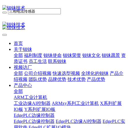
首页
关于钡铼
全部
福利制度
钡铼使命
钡铼荣誉
钡铼文化
钡铼愿景
资
质证书
员工生活
联系钡铼
视频访厂
全部
公司介绍视频
快速选型视频
全球化的钡铼
产品介
绍视频
团队优势
品牌优势
技术优势
产品优势
产品中心
全部
ARM工业计算机
工业边缘AI控制器
ARMxy系列工业计算机
X系列扩展
IO板
Y系列扩展IO板
EdgePLC边缘控制器
EdgePLC边缘控制器
EdgePLC边缘AI控制器
EdgePLC实
用软件
EdgePLC扩展I/O模块