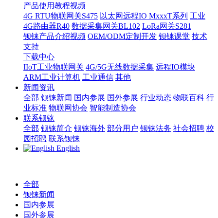
产品使用教程视频
4G RTU物联网关S475
以太网远程IO MxxxT系列
工业
4G路由器R40
数据采集网关BL102
LoRa网关S281
钡铼产品介绍视频
OEM/ODM定制开发
钡铼课堂
技术
支持
下载中心
IIoT工业物联网关
4G/5G无线数据采集
远程IO模块
ARM工业计算机
工业通信
其他
新闻资讯
全部
钡铼新闻
国内参展
国外参展
行业动态
物联百科
行
业标准
物联网协会
智能制造协会
联系钡铼
全部
钡铼简介
钡铼海外
部分用户
钡铼法务
社会招聘
校
园招聘
联系钡铼
English
全部
钡铼新闻
国内参展
国外参展