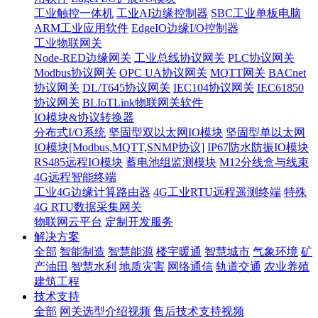
工业触控一体机
工业AI边缘控制器
SBC工业单板电脑
ARM工业应用软件
EdgeIO边缘I/O控制器
工业物联网关
Node-RED边缘网关
工业总线协议网关
PLC协议网关
Modbus协议网关
OPC UA协议网关
MQTT网关
BACnet
协议网关
DL/T645协议网关
IEC104协议网关
IEC61850
协议网关
BLIoTLink物联网关软件
IO模块&协议转换器
分布式I/O系统
坚固型双以太网IO模块
坚固型单以太网
IO模块[Modbus,MQTT,SNMP协议]
IP67防水防振IO模块
RS485远程IO模块
蓄电池组监测模块
M12分线盒与线束
4G远程智能终端
工业4G边缘计算路由器
4G工业RTU远程遥测终端
特殊
4G RTU数据采集网关
物联网云平台
定制开发服务
解决方案
全部
智能制造
智慧能源
楼宇暖通
智慧城市
气象环境
矿
产油田
智慧水利
地质灾害
网络通信
轨道交通
农业养殖
建筑工程
技术支持
全部
网关选型介绍视频
售后技术支持视频