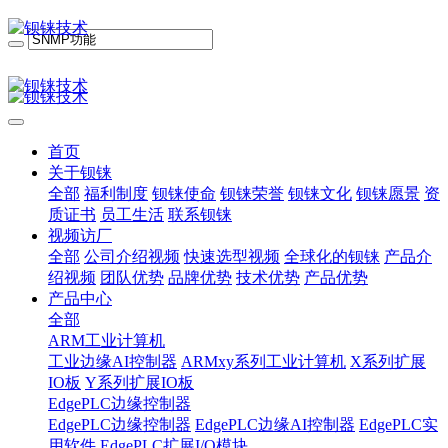
首页
关于钡铼
全部
福利制度
钡铼使命
钡铼荣誉
钡铼文化
钡铼愿景
资
质证书
员工生活
联系钡铼
视频访厂
全部
公司介绍视频
快速选型视频
全球化的钡铼
产品介
绍视频
团队优势
品牌优势
技术优势
产品优势
产品中心
全部
ARM工业计算机
工业边缘AI控制器
ARMxy系列工业计算机
X系列扩展
IO板
Y系列扩展IO板
EdgePLC边缘控制器
EdgePLC边缘控制器
EdgePLC边缘AI控制器
EdgePLC实
用软件
EdgePLC扩展I/O模块