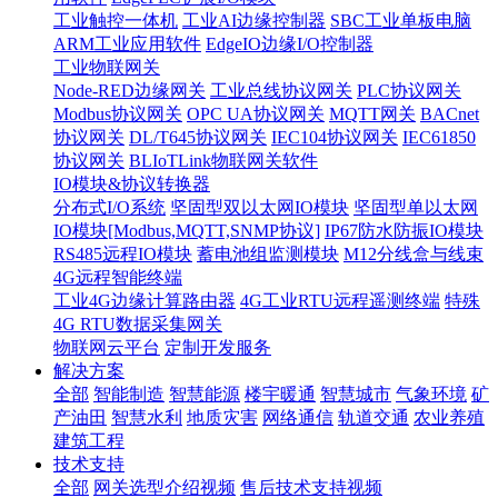
工业触控一体机
工业AI边缘控制器
SBC工业单板电脑
ARM工业应用软件
EdgeIO边缘I/O控制器
工业物联网关
Node-RED边缘网关
工业总线协议网关
PLC协议网关
Modbus协议网关
OPC UA协议网关
MQTT网关
BACnet
协议网关
DL/T645协议网关
IEC104协议网关
IEC61850
协议网关
BLIoTLink物联网关软件
IO模块&协议转换器
分布式I/O系统
坚固型双以太网IO模块
坚固型单以太网
IO模块[Modbus,MQTT,SNMP协议]
IP67防水防振IO模块
RS485远程IO模块
蓄电池组监测模块
M12分线盒与线束
4G远程智能终端
工业4G边缘计算路由器
4G工业RTU远程遥测终端
特殊
4G RTU数据采集网关
物联网云平台
定制开发服务
解决方案
全部
智能制造
智慧能源
楼宇暖通
智慧城市
气象环境
矿
产油田
智慧水利
地质灾害
网络通信
轨道交通
农业养殖
建筑工程
技术支持
全部
网关选型介绍视频
售后技术支持视频