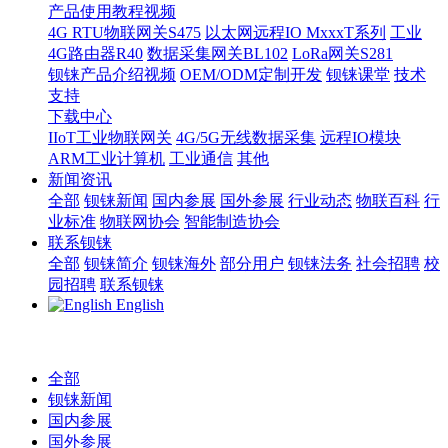
产品使用教程视频
4G RTU物联网关S475
以太网远程IO MxxxT系列
工业
4G路由器R40
数据采集网关BL102
LoRa网关S281
钡铼产品介绍视频
OEM/ODM定制开发
钡铼课堂
技术
支持
下载中心
IIoT工业物联网关
4G/5G无线数据采集
远程IO模块
ARM工业计算机
工业通信
其他
新闻资讯
全部
钡铼新闻
国内参展
国外参展
行业动态
物联百科
行
业标准
物联网协会
智能制造协会
联系钡铼
全部
钡铼简介
钡铼海外
部分用户
钡铼法务
社会招聘
校
园招聘
联系钡铼
English
全部
钡铼新闻
国内参展
国外参展