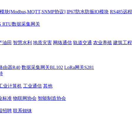
[Modbus,MQTT,SNMP协议]
IP67防水防振IO模块
RS485远
G RTU数据采集网关
产油田
智慧水利
地质灾害
网络通信
轨道交通
农业养殖
建筑工程
路由器R40
数据采集网关BL102
LoRa网关S281
持
M工业计算机
工业通信
其他
业标准
物联网协会
智能制造协会
园招聘
联系钡铼