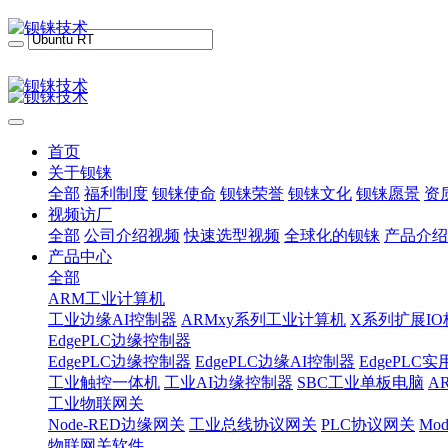
首页
关于钡铼
全部
福利制度
钡铼使命
钡铼荣誉
钡铼文化
钡铼愿景
资
视频访厂
全部
公司介绍视频
快速选型视频
全球化的钡铼
产品介绍
产品中心
全部
ARM工业计算机
工业边缘AI控制器
ARMxy系列工业计算机
X系列扩展IO
EdgePLC边缘控制器
EdgePLC边缘控制器
EdgePLC边缘AI控制器
EdgePLC
工业触控一体机
工业AI边缘控制器
SBC工业单板电脑
A
工业物联网关
Node-RED边缘网关
工业总线协议网关
PLC协议网关
Mo
物联网关软件