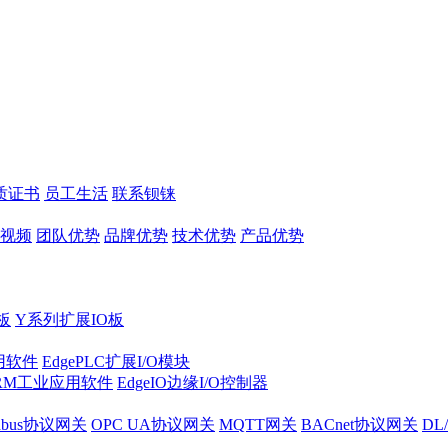
质证书
员工生活
联系钡铼
视频
团队优势
品牌优势
技术优势
产品优势
板
Y系列扩展IO板
实用软件
EdgePLC扩展I/O模块
RM工业应用软件
EdgeIO边缘I/O控制器
dbus协议网关
OPC UA协议网关
MQTT网关
BACnet协议网关
DL