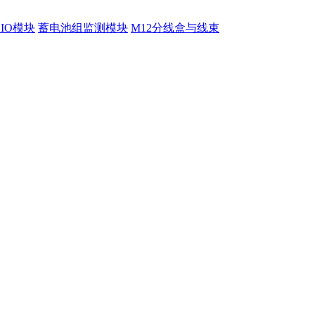
程IO模块
蓄电池组监测模块
M12分线盒与线束