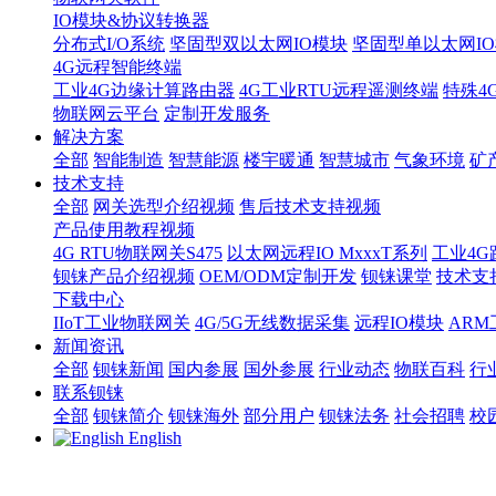
IO模块&协议转换器
分布式I/O系统
坚固型双以太网IO模块
坚固型单以太网IO模块
4G远程智能终端
工业4G边缘计算路由器
4G工业RTU远程遥测终端
特殊4
物联网云平台
定制开发服务
解决方案
全部
智能制造
智慧能源
楼宇暖通
智慧城市
气象环境
矿
技术支持
全部
网关选型介绍视频
售后技术支持视频
产品使用教程视频
4G RTU物联网关S475
以太网远程IO MxxxT系列
工业4G
钡铼产品介绍视频
OEM/ODM定制开发
钡铼课堂
技术支
下载中心
IIoT工业物联网关
4G/5G无线数据采集
远程IO模块
AR
新闻资讯
全部
钡铼新闻
国内参展
国外参展
行业动态
物联百科
行
联系钡铼
全部
钡铼简介
钡铼海外
部分用户
钡铼法务
社会招聘
校
English