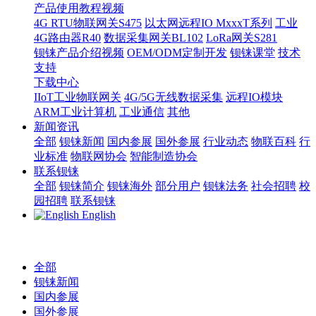
产品使用教程视频
4G RTU物联网关S475
以太网远程IO MxxxT系列
工业
4G路由器R40
数据采集网关BL102
LoRa网关S281
钡铼产品介绍视频
OEM/ODM定制开发
钡铼课堂
技术
支持
下载中心
IIoT工业物联网关
4G/5G无线数据采集
远程IO模块
ARM工业计算机
工业通信
其他
新闻资讯
全部
钡铼新闻
国内参展
国外参展
行业动态
物联百科
行
业标准
物联网协会
智能制造协会
联系钡铼
全部
钡铼简介
钡铼海外
部分用户
钡铼法务
社会招聘
校
园招聘
联系钡铼
English
全部
钡铼新闻
国内参展
国外参展