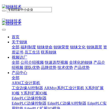
首页
关于钡铼
全部
福利制度
钡铼使命
钡铼荣誉
钡铼文化
钡铼愿景
资
质证书
员工生活
联系钡铼
视频访厂
全部
公司介绍视频
快速选型视频
全球化的钡铼
产品介
绍视频
团队优势
品牌优势
技术优势
产品优势
产品中心
全部
ARM工业计算机
工业边缘AI控制器
ARMxy系列工业计算机
X系列扩展
IO板
Y系列扩展IO板
EdgePLC边缘控制器
EdgePLC边缘控制器
EdgePLC边缘AI控制器
EdgePLC实
用软件
EdgePLC扩展I/O模块