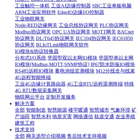
工业触控一体机
工业AI边缘控制器
SBC工业单板电脑
ARM工业应用软件
EdgeIO边缘I/O控制器
工业物联网关
Node-RED边缘网关
工业总线协议网关
PLC协议网关
Modbus协议网关
OPC UA协议网关
MQTT网关
BACnet
协议网关
DL/T645协议网关
IEC104协议网关
IEC61850
协议网关
BLIoTLink物联网关软件
IO模块&协议转换器
分布式I/O系统
坚固型双以太网IO模块
坚固型单以太网
IO模块[Modbus,MQTT,SNMP协议]
IP67防水防振IO模块
RS485远程IO模块
蓄电池组监测模块
M12分线盒与线束
4G远程智能终端
工业4G边缘计算路由器
4G工业RTU远程遥测终端
特殊
4G RTU数据采集网关
物联网云平台
定制开发服务
解决方案
全部
智能制造
智慧能源
楼宇暖通
智慧城市
气象环境
矿
产油田
智慧水利
地质灾害
网络通信
轨道交通
农业养殖
建筑工程
技术支持
全部
网关选型介绍视频
售后技术支持视频