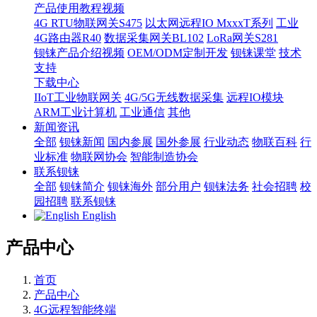
产品使用教程视频
4G RTU物联网关S475
以太网远程IO MxxxT系列
工业
4G路由器R40
数据采集网关BL102
LoRa网关S281
钡铼产品介绍视频
OEM/ODM定制开发
钡铼课堂
技术
支持
下载中心
IIoT工业物联网关
4G/5G无线数据采集
远程IO模块
ARM工业计算机
工业通信
其他
新闻资讯
全部
钡铼新闻
国内参展
国外参展
行业动态
物联百科
行
业标准
物联网协会
智能制造协会
联系钡铼
全部
钡铼简介
钡铼海外
部分用户
钡铼法务
社会招聘
校
园招聘
联系钡铼
English
产品中心
首页
产品中心
4G远程智能终端