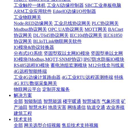
工业触控一体机
工业AI边缘控制器
SBC工业单板电脑
ARM工业应用软件
EdgeIO边缘I/O控制器
工业物联网关
Node-RED边缘网关
工业总线协议网关
PLC协议网关
Modbus协议网关
OPC UA协议网关
MQTT网关
BACnet
协议网关
DL/T645协议网关
IEC104协议网关
IEC61850
协议网关
BLIoTLink物联网关软件
IO模块&协议转换器
分布式I/O系统
坚固型双以太网IO模块
坚固型单以太网
IO模块[Modbus,MQTT,SNMP协议]
IP67防水防振IO模块
RS485远程IO模块
蓄电池组监测模块
M12分线盒与线束
4G远程智能终端
工业4G边缘计算路由器
4G工业RTU远程遥测终端
特殊
4G RTU数据采集网关
物联网云平台
定制开发服务
解决方案
全部
智能制造
智慧能源
楼宇暖通
智慧城市
气象环境
矿
产油田
智慧水利
地质灾害
网络通信
轨道交通
农业养殖
建筑工程
技术支持
全部
网关选型介绍视频
售后技术支持视频