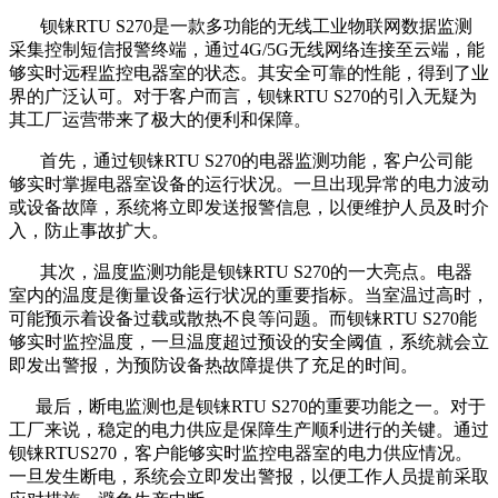
钡铼RTU S270是一款多功能的无线工业物联网数据监测
采集控制短信报警终端，通过4G/5G无线网络连接至云端，能
够实时远程监控电器室的状态。其安全可靠的性能，得到了业
界的广泛认可。对于客户而言，钡铼RTU S270的引入无疑为
其工厂运营带来了极大的便利和保障。
首先，通过钡铼RTU S270的电器监测功能，客户公司能
够实时掌握电器室设备的运行状况。一旦出现异常的电力波动
或设备故障，系统将立即发送报警信息，以便维护人员及时介
入，防止事故扩大。
其次，温度监测功能是钡铼RTU S270的一大亮点。电器
室内的温度是衡量设备运行状况的重要指标。当室温过高时，
可能预示着设备过载或散热不良等问题。而钡铼RTU S270能
够实时监控温度，一旦温度超过预设的安全阈值，系统就会立
即发出警报，为预防设备热故障提供了充足的时间。
最后，断电监测也是钡铼RTU S270的重要功能之一。对于
工厂来说，稳定的电力供应是保障生产顺利进行的关键。通过
钡铼RTUS270，客户能够实时监控电器室的电力供应情况。
一旦发生断电，系统会立即发出警报，以便工作人员提前采取