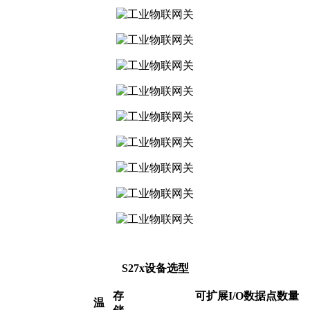
S27x设备选型
存
可
扩展
I
/
O
数据
点
数量
温