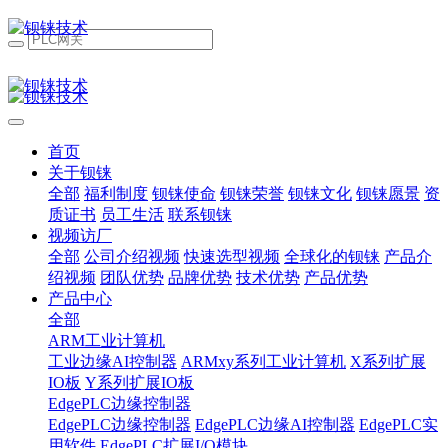
首页
关于钡铼
全部
福利制度
钡铼使命
钡铼荣誉
钡铼文化
钡铼愿景
资
质证书
员工生活
联系钡铼
视频访厂
全部
公司介绍视频
快速选型视频
全球化的钡铼
产品介
绍视频
团队优势
品牌优势
技术优势
产品优势
产品中心
全部
ARM工业计算机
工业边缘AI控制器
ARMxy系列工业计算机
X系列扩展
IO板
Y系列扩展IO板
EdgePLC边缘控制器
EdgePLC边缘控制器
EdgePLC边缘AI控制器
EdgePLC实
用软件
EdgePLC扩展I/O模块