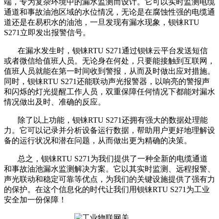
端，专为复杂环境中的漏水监测而设计。它可以实时监测电缆
通道和事故油池区域的水位情况，无论是在腐蚀性强的电缆通
道还是在易积水的油池，一旦发现有漏水现象，钡铼RTU
S271立即发出报警信号。
在漏水发生时，钡铼RTU S271通过钡铼云平台发送短信
或者微信给值班人员。无论身在何处，只要能接触到互联网，
值班人员就能在第一时间收到警报，从而及时做出应对措施。
同时，钡铼RTU S271还能联动声光报警器，以响亮的警报声
和闪烁的灯光提醒工作人员，双重保障任何情况下都能对漏水
情况做出及时、准确的反应。
除了以上功能，钡铼RTU S271还拥有强大的数据处理能
力。它可以记录并分析设备运行数据，帮助用户更好地理解设
备的运行状况和潜在问题，从而做出更为精确的决策。
总之，钡铼RTU S271为我们提供了一种全新的电缆通道
和事故油池漏水监测解决方案。它以其实时监测、远程报警、
声光联动和稳定可靠等优点，为我们的关键设施提供了强有力
的保护。在这个信息化的时代让我们用钡铼RTU S271为工业
安全加一份保障！