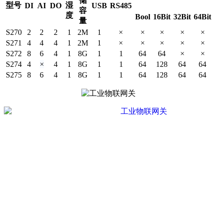
储
型号
湿
DI
AI
DO
USB
RS485
容
度
Bool
16Bit
32Bit
64Bit
量
S270
2
2
2
1
2M
1
×
×
×
×
×
S271
4
4
4
1
2M
1
×
×
×
×
×
S272
8
6
4
1
8G
1
1
64
64
×
×
S274
4
×
4
1
8G
1
1
64
128
64
64
S275
8
6
4
1
8G
1
1
64
128
64
64