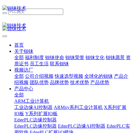
首页
关于钡铼
全部
福利制度
钡铼使命
钡铼荣誉
钡铼文化
钡铼愿景
资
质证书
员工生活
联系钡铼
视频访厂
全部
公司介绍视频
快速选型视频
全球化的钡铼
产品介
绍视频
团队优势
品牌优势
技术优势
产品优势
产品中心
全部
ARM工业计算机
工业边缘AI控制器
ARMxy系列工业计算机
X系列扩展
IO板
Y系列扩展IO板
EdgePLC边缘控制器
EdgePLC边缘控制器
EdgePLC边缘AI控制器
EdgePLC实
用软件
EdgePLC扩展I/O模块