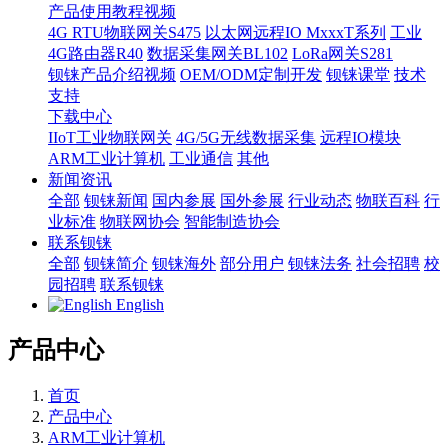
产品使用教程视频
4G RTU物联网关S475
以太网远程IO MxxxT系列
工业
4G路由器R40
数据采集网关BL102
LoRa网关S281
钡铼产品介绍视频
OEM/ODM定制开发
钡铼课堂
技术
支持
下载中心
IIoT工业物联网关
4G/5G无线数据采集
远程IO模块
ARM工业计算机
工业通信
其他
新闻资讯
全部
钡铼新闻
国内参展
国外参展
行业动态
物联百科
行
业标准
物联网协会
智能制造协会
联系钡铼
全部
钡铼简介
钡铼海外
部分用户
钡铼法务
社会招聘
校
园招聘
联系钡铼
English
产品中心
首页
产品中心
ARM工业计算机