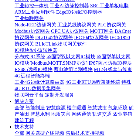
工业触控一体机
工业AI边缘控制器
SBC工业单板电脑
ARM工业应用软件
EdgeIO边缘I/O控制器
工业物联网关
Node-RED边缘网关
工业总线协议网关
PLC协议网关
Modbus协议网关
OPC UA协议网关
MQTT网关
BACnet
协议网关
DL/T645协议网关
IEC104协议网关
IEC61850
协议网关
BLIoTLink物联网关软件
IO模块&协议转换器
分布式I/O系统
坚固型双以太网IO模块
坚固型单以太网
IO模块[Modbus,MQTT,SNMP协议]
IP67防水防振IO模块
RS485远程IO模块
蓄电池组监测模块
M12分线盒与线束
4G远程智能终端
工业4G边缘计算路由器
4G工业RTU远程遥测终端
特殊
4G RTU数据采集网关
物联网云平台
定制开发服务
解决方案
全部
智能制造
智慧能源
楼宇暖通
智慧城市
气象环境
矿
产油田
智慧水利
地质灾害
网络通信
轨道交通
农业养殖
建筑工程
技术支持
全部
网关选型介绍视频
售后技术支持视频