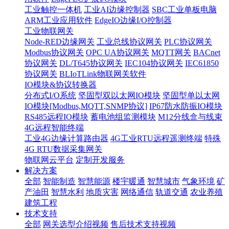
工业触控一体机
工业AI边缘控制器
SBC工业单板电脑
ARM工业应用软件
EdgeIO边缘I/O控制器
工业物联网关
Node-RED边缘网关
工业总线协议网关
PLC协议网关
Modbus协议网关
OPC UA协议网关
MQTT网关
BACnet
协议网关
DL/T645协议网关
IEC104协议网关
IEC61850
协议网关
BLIoTLink物联网关软件
IO模块&协议转换器
分布式I/O系统
坚固型双以太网IO模块
坚固型单以太网
IO模块[Modbus,MQTT,SNMP协议]
IP67防水防振IO模块
RS485远程IO模块
蓄电池组监测模块
M12分线盒与线束
4G远程智能终端
工业4G边缘计算路由器
4G工业RTU远程遥测终端
特殊
4G RTU数据采集网关
物联网云平台
定制开发服务
解决方案
全部
智能制造
智慧能源
楼宇暖通
智慧城市
气象环境
矿
产油田
智慧水利
地质灾害
网络通信
轨道交通
农业养殖
建筑工程
技术支持
全部
网关选型介绍视频
售后技术支持视频