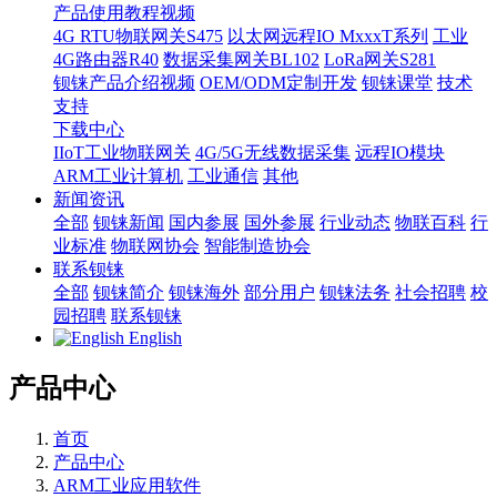
产品使用教程视频
4G RTU物联网关S475
以太网远程IO MxxxT系列
工业
4G路由器R40
数据采集网关BL102
LoRa网关S281
钡铼产品介绍视频
OEM/ODM定制开发
钡铼课堂
技术
支持
下载中心
IIoT工业物联网关
4G/5G无线数据采集
远程IO模块
ARM工业计算机
工业通信
其他
新闻资讯
全部
钡铼新闻
国内参展
国外参展
行业动态
物联百科
行
业标准
物联网协会
智能制造协会
联系钡铼
全部
钡铼简介
钡铼海外
部分用户
钡铼法务
社会招聘
校
园招聘
联系钡铼
English
产品中心
首页
产品中心
ARM工业应用软件