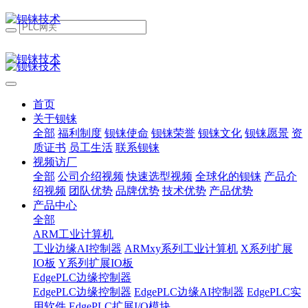
首页
关于钡铼
全部
福利制度
钡铼使命
钡铼荣誉
钡铼文化
钡铼愿景
资
质证书
员工生活
联系钡铼
视频访厂
全部
公司介绍视频
快速选型视频
全球化的钡铼
产品介
绍视频
团队优势
品牌优势
技术优势
产品优势
产品中心
全部
ARM工业计算机
工业边缘AI控制器
ARMxy系列工业计算机
X系列扩展
IO板
Y系列扩展IO板
EdgePLC边缘控制器
EdgePLC边缘控制器
EdgePLC边缘AI控制器
EdgePLC实
用软件
EdgePLC扩展I/O模块