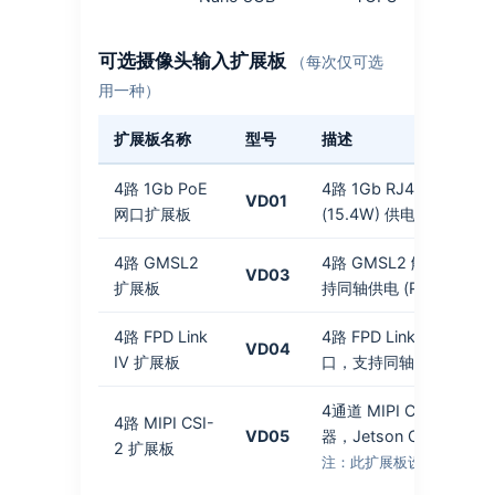
可选摄像头输入扩展板
（每次仅可选
用一种）
扩展板名称
型号
描述
4路 1Gb PoE
4路 1Gb RJ45 PoE 
VD01
网口扩展板
(15.4W) 供电
4路 GMSL2
4路 GMSL2 解串器输入
VD03
扩展板
持同轴供电 (PoC)
4路 FPD Link
4路 FPD Link IV 解串
VD04
IV 扩展板
口，支持同轴供电 (PoC)
4通道 MIPI CSI-2 输入
4路 MIPI CSI-
VD05
器，Jetson Orin 开
2 扩展板
注：此扩展板设计为无外壳