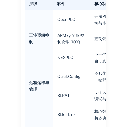
层级
软件
核心功能与定位
开源PLC软件，
OpenPLC
制与本地自动化
工业逻辑控
ARMxy Y 板控
控制镁技术 Y 板
制
制软件 (IOY)
下一代工业控制与
NEXPLC
台，支持云端协同
图形化网关配置与
QuickConfig
一键部署与监控
远程运维与
管理
安全远程运维通道
BLRAT
调试与维护
核心数据采集与协
BLIoTLink
持多协议与API二