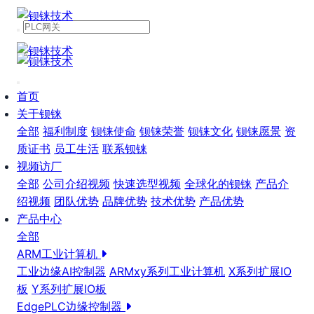
首页
关于钡铼
全部
福利制度
钡铼使命
钡铼荣誉
钡铼文化
钡铼愿景
资
质证书
员工生活
联系钡铼
视频访厂
全部
公司介绍视频
快速选型视频
全球化的钡铼
产品介
绍视频
团队优势
品牌优势
技术优势
产品优势
产品中心
全部
ARM工业计算机
工业边缘AI控制器
ARMxy系列工业计算机
X系列扩展IO
板
Y系列扩展IO板
EdgePLC边缘控制器