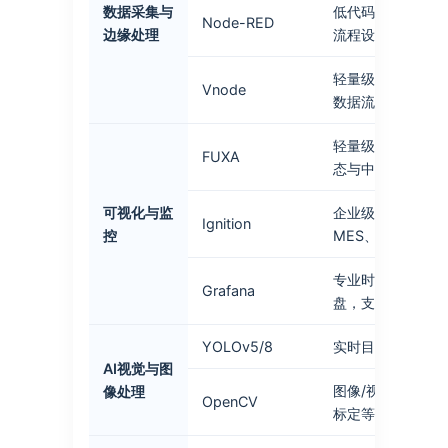
数据采集与
低代码逻辑编排工
Node-RED
边缘处理
流程设计与自定义
轻量级边缘计算节
Vnode
数据流水线处理
轻量级 Web SC
FUXA
态与中小型监控项
可视化与监
企业级工业平台，支
Ignition
控
MES、IoT 一体化
专业时序数据可视
Grafana
盘，支持多数据源
YOLOv5/8
实时目标检测算法
AI视觉与图
图像/视频处理、
像处理
OpenCV
标定等