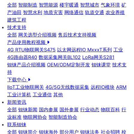
全部
智能制造
智慧能源
楼宇暖通
智慧城市
气象环境
矿
产油田
智慧水利
地质灾害
网络通信
轨道交通
农业养殖
建筑工程
技术支持
全部
网关选型介绍视频
售后技术支持视频
产品使用教程视频
4G RTU物联网关S475
以太网远程IO MxxxT系列
工业
4G路由器R40
数据采集网关BL102
LoRa网关S281
钡铼产品介绍视频
OEM/ODM定制开发
钡铼课堂
技术支
持
下载中心
IIoT工业物联网关
4G/5G无线数据采集
远程IO模块
ARM
工业计算机
工业通信
其他
新闻资讯
全部
钡铼新闻
国内参展
国外参展
行业动态
物联百科
行
业标准
物联网协会
智能制造协会
联系钡铼
全部
钡铼简介
钡铼海外
部分用户
钡铼法务
社会招聘
校