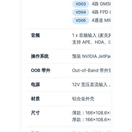
4路 GMSL2 解串器，
VD03
4路 FPD Link IV 
VD04
4通道 MIPI CSI-2，
VD05
音频
1 x 音频输入 (麦克风) + 1 x
支持 APE、HDA、I2S 数字音
操作系统
预装 NVIDIA JetPack 6.2.2 (
OOB 带外
Out-of-Band 带外管理模块
电源
12V 宽压直流输入，2 PIN 端
材质
铝合金外壳
尺寸
薄款：166×108.6×52.5mm (
厚款：166×108.6×67mm (带风