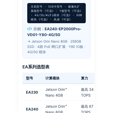
主机型号 - SSD卡型号 - 摄像头扩
展板型号 (可选) - Y板型号 (可选)
- 4G/5G/WiFi模块 (可选) - OOB
模块 (可选) - 风扇 (可选)
示例：
EA240-EP2000Pro-
VD01-Y80-4G/5G
→ Jetson Orin Nano 8GB · 256GB
SSD · 4路 PoE 网口扩展 · Y80 IO板 ·
4G/5G 模块
EA系列选型表
型号
计算模块
算力
RAM
Jetson Orin™
最高 34
4GB
EA230
Nano 4GB
TOPS
LPDD
Jetson Orin™
最高 67
8GB
EA240
Nano 8GB
TOPS
LPDD