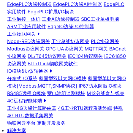
EdgePLC边缘控制器
EdgePLC边缘AI控制器
EdgePLC
实用软件
EdgePLC扩展I/O模块
工业触控一体机
工业AI边缘控制器
SBC工业单板电脑
ARM工业应用软件
EdgeIO边缘I/O控制器
工业物联网关
Node-RED边缘网关
工业总线协议网关
PLC协议网关
Modbus协议网关
OPC UA协议网关
MQTT网关
BACnet
协议网关
DL/T645协议网关
IEC104协议网关
IEC61850
协议网关
BLIoTLink物联网关软件
IO模块&协议转换器
分布式I/O系统
坚固型双以太网IO模块
坚固型单以太网IO
模块[Modbus,MQTT,SNMP协议]
IP67防水防振IO模块
RS485远程IO模块
蓄电池组监测模块
M12分线盒与线束
4G远程智能终端
工业4G边缘计算路由器
4G工业RTU远程遥测终端
特殊
4G RTU数据采集网关
物联网云平台
定制开发服务
解决方案