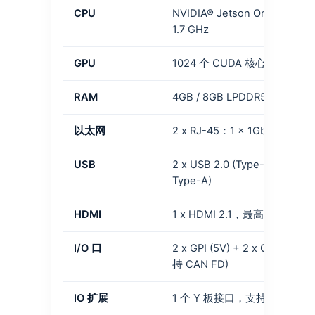
CPU
NVIDIA® Jetson Orin™ Na
1.7 GHz
GPU
1024 个 CUDA 核心 + 32 个 T
RAM
4GB / 8GB LPDDR5
以太网
2 x RJ-45：1 x 1Gb + 1 x
USB
2 x USB 2.0 (Type-A) + 4 x 
Type-A)
HDMI
1 x HDMI 2.1，最高支持 8K@
I/O 口
2 x GPI (5V) + 2 x GPO (5V)
持 CAN FD)
IO 扩展
1 个 Y 板接口，支持全系列 Y 