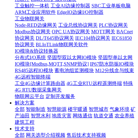
工业触控一体机
工业AI边缘控制器
SBC工业单板电脑
ARM工业应用软件
EdgeIO边缘I/O控制器
工业物联网关
Node-RED边缘网关
工业总线协议网关
PLC协议网关
Modbus协议网关
OPC UA协议网关
MQTT网关
BACnet
协议网关
DL/T645协议网关
IEC104协议网关
IEC61850
协议网关
BLIoTLink物联网关软件
IO模块&协议转换器
分布式I/O系统
坚固型双以太网IO模块
坚固型单以太网
IO模块[Modbus,MQTT,SNMP协议]
IP67防水防振IO模块
RS485远程IO模块
蓄电池组监测模块
M12分线盒与线束
4G远程智能终端
工业4G边缘计算路由器
4G工业RTU远程遥测终端
特殊
4G RTU数据采集网关
物联网云平台
定制开发服务
解决方案
全部
智能制造
智慧能源
楼宇暖通
智慧城市
气象环境
矿
产油田
智慧水利
地质灾害
网络通信
轨道交通
农业养殖
建筑工程
技术支持
全部
网关选型介绍视频
售后技术支持视频