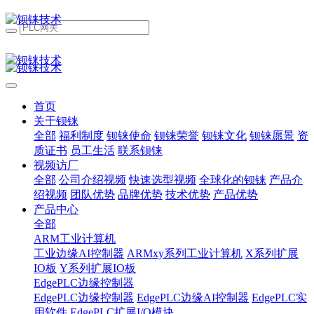
首页
关于钡铼
全部
福利制度
钡铼使命
钡铼荣誉
钡铼文化
钡铼愿景
资
质证书
员工生活
联系钡铼
视频访厂
全部
公司介绍视频
快速选型视频
全球化的钡铼
产品介
绍视频
团队优势
品牌优势
技术优势
产品优势
产品中心
全部
ARM工业计算机
工业边缘AI控制器
ARMxy系列工业计算机
X系列扩展
IO板
Y系列扩展IO板
EdgePLC边缘控制器
EdgePLC边缘控制器
EdgePLC边缘AI控制器
EdgePLC实
用软件
EdgePLC扩展I/O模块