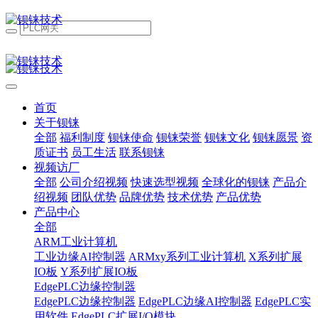
首页
关于钡铼
全部
福利制度
钡铼使命
钡铼荣誉
钡铼文化
钡铼愿景
资
质证书
员工生活
联系钡铼
视频访厂
全部
公司介绍视频
快速选型视频
全球化的钡铼
产品介
绍视频
团队优势
品牌优势
技术优势
产品优势
产品中心
全部
ARM工业计算机
工业边缘AI控制器
ARMxy系列工业计算机
X系列扩展
IO板
Y系列扩展IO板
EdgePLC边缘控制器
EdgePLC边缘控制器
EdgePLC边缘AI控制器
EdgePLC实
用软件
EdgePLC扩展I/O模块