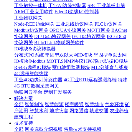
工业触控一体机
工业AI边缘控制器
SBC工业单板电脑
ARM工业应用软件
EdgeIO边缘I/O控制器
工业物联网关
Node-RED边缘网关
工业总线协议网关
PLC协议网关
Modbus协议网关
OPC UA协议网关
MQTT网关
BACnet
协议网关
DL/T645协议网关
IEC104协议网关
IEC61850
协议网关
BLIoTLink物联网关软件
IO模块&协议转换器
分布式I/O系统
坚固型双以太网IO模块
坚固型单以太网
IO模块[Modbus,MQTT,SNMP协议]
IP67防水防振IO模块
RS485远程IO模块
蓄电池组监测模块
M12分线盒与线束
4G远程智能终端
工业4G边缘计算路由器
4G工业RTU远程遥测终端
特殊
4G RTU数据采集网关
物联网云平台
定制开发服务
解决方案
全部
智能制造
智慧能源
楼宇暖通
智慧城市
气象环境
矿
产油田
智慧水利
地质灾害
网络通信
轨道交通
农业养殖
建筑工程
技术支持
全部
网关选型介绍视频
售后技术支持视频