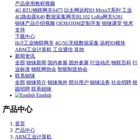
产品使用教程视频
4G RTU物联网关S475
以太网远程IO MxxxT系列
工业
4G路由器R40
数据采集网关BL102
LoRa网关S281
钡铼产品介绍视频
OEM/ODM定制开发
钡铼课堂
技术
支持
下载中心
IIoT工业物联网关
4G/5G无线数据采集
远程IO模块
ARM工业计算机
工业通信
其他
新闻资讯
全部
钡铼新闻
国内参展
国外参展
行业动态
物联百科
行
业标准
物联网协会
智能制造协会
联系钡铼
全部
钡铼简介
钡铼海外
部分用户
钡铼法务
社会招聘
校
园招聘
联系钡铼
English
产品中心
首页
产品中心
ARM工业计算机