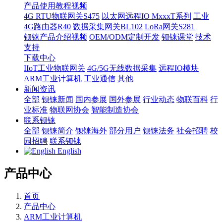
产品使用教程视频
4G RTU物联网关S475
以太网远程IO MxxxT系列
工业
4G路由器R40
数据采集网关BL102
LoRa网关S281
钡铼产品介绍视频
OEM/ODM定制开发
钡铼课堂
技术
支持
下载中心
IIoT工业物联网关
4G/5G无线数据采集
远程IO模块
ARM工业计算机
工业通信
其他
新闻资讯
全部
钡铼新闻
国内参展
国外参展
行业动态
物联百科
行
业标准
物联网协会
智能制造协会
联系钡铼
全部
钡铼简介
钡铼海外
部分用户
钡铼法务
社会招聘
校
园招聘
联系钡铼
English
产品中心
首页
产品中心
ARM工业计算机