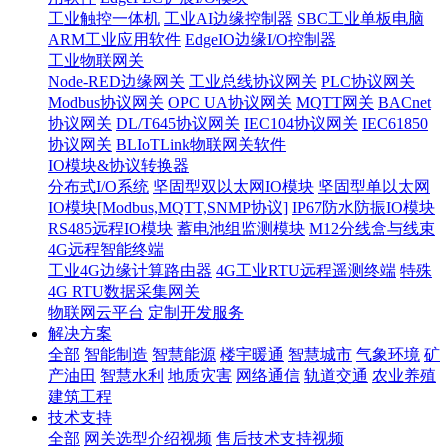
工业触控一体机
工业AI边缘控制器
SBC工业单板电脑
ARM工业应用软件
EdgeIO边缘I/O控制器
工业物联网关
Node-RED边缘网关
工业总线协议网关
PLC协议网关
Modbus协议网关
OPC UA协议网关
MQTT网关
BACnet
协议网关
DL/T645协议网关
IEC104协议网关
IEC61850
协议网关
BLIoTLink物联网关软件
IO模块&协议转换器
分布式I/O系统
坚固型双以太网IO模块
坚固型单以太网
IO模块[Modbus,MQTT,SNMP协议]
IP67防水防振IO模块
RS485远程IO模块
蓄电池组监测模块
M12分线盒与线束
4G远程智能终端
工业4G边缘计算路由器
4G工业RTU远程遥测终端
特殊
4G RTU数据采集网关
物联网云平台
定制开发服务
解决方案
全部
智能制造
智慧能源
楼宇暖通
智慧城市
气象环境
矿
产油田
智慧水利
地质灾害
网络通信
轨道交通
农业养殖
建筑工程
技术支持
全部
网关选型介绍视频
售后技术支持视频