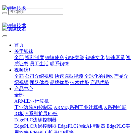
首页
关于钡铼
全部
福利制度
钡铼使命
钡铼荣誉
钡铼文化
钡铼愿景
资
质证书
员工生活
联系钡铼
视频访厂
全部
公司介绍视频
快速选型视频
全球化的钡铼
产品介
绍视频
团队优势
品牌优势
技术优势
产品优势
产品中心
全部
ARM工业计算机
工业边缘AI控制器
ARMxy系列工业计算机
X系列扩展
IO板
Y系列扩展IO板
EdgePLC边缘控制器
EdgePLC边缘控制器
EdgePLC边缘AI控制器
EdgePLC实
用软件
EdgePLC扩展I/O模块