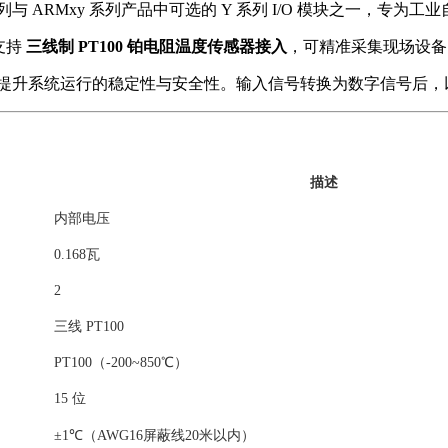
 系列与 ARMxy 系列产品中可选的 Y 系列 I/O 模块之一，
支持
三线制 PT100 铂电阻温度传感器接入
，可精准采集现场设备
提升系统运行的稳定性与安全性。输入信号转换为数字信号后，
描述
内部电压
0.168瓦
2
三线 PT100
PT100（-200~850℃）
15 位
±1℃（AWG16屏蔽线20米以内）