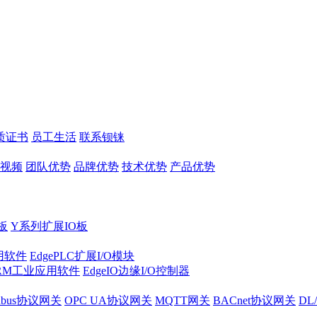
质证书
员工生活
联系钡铼
视频
团队优势
品牌优势
技术优势
产品优势
板
Y系列扩展IO板
实用软件
EdgePLC扩展I/O模块
RM工业应用软件
EdgeIO边缘I/O控制器
dbus协议网关
OPC UA协议网关
MQTT网关
BACnet协议网关
DL