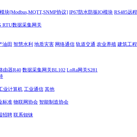
[Modbus,MQTT,SNMP协议]
IP67防水防振IO模块
RS485远
G RTU数据采集网关
产油田
智慧水利
地质灾害
网络通信
轨道交通
农业养殖
建筑工程
路由器R40
数据采集网关BL102
LoRa网关S281
持
M工业计算机
工业通信
其他
业标准
物联网协会
智能制造协会
园招聘
联系钡铼