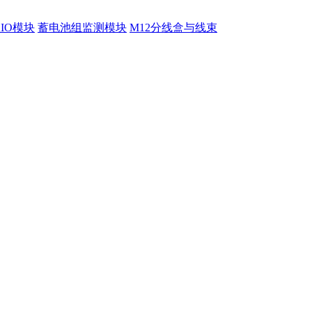
程IO模块
蓄电池组监测模块
M12分线盒与线束