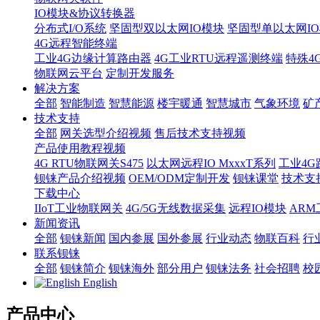
IO模块&协议转换器
分布式I/O系统
坚固型双以太网IO模块
坚固型单以太网IO模块
4G远程智能终端
工业4G边缘计算路由器
4G工业RTU远程遥测终端
特殊4
物联网云平台
定制开发服务
解决方案
全部
智能制造
智慧能源
楼宇暖通
智慧城市
气象环境
矿
技术支持
全部
网关选型介绍视频
售后技术支持视频
产品使用教程视频
4G RTU物联网关S475
以太网远程IO MxxxT系列
工业4G
钡铼产品介绍视频
OEM/ODM定制开发
钡铼课堂
技术支
下载中心
IIoT工业物联网关
4G/5G无线数据采集
远程IO模块
AR
新闻资讯
全部
钡铼新闻
国内参展
国外参展
行业动态
物联百科
行
联系钡铼
全部
钡铼简介
钡铼海外
部分用户
钡铼法务
社会招聘
校
English
产品中心