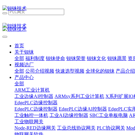
首页
关于钡铼
全部
福利制度
钡铼使命
钡铼荣誉
钡铼文化
钡铼愿景
资
视频访厂
全部
公司介绍视频
快速选型视频
全球化的钡铼
产品介绍
产品中心
全部
ARM工业计算机
工业边缘AI控制器
ARMxy系列工业计算机
X系列扩展IO
EdgePLC边缘控制器
EdgePLC边缘控制器
EdgePLC边缘AI控制器
EdgePLC
工业触控一体机
工业AI边缘控制器
SBC工业单板电脑
A
工业物联网关
Node-RED边缘网关
工业总线协议网关
PLC协议网关
Mo
物联网关软件