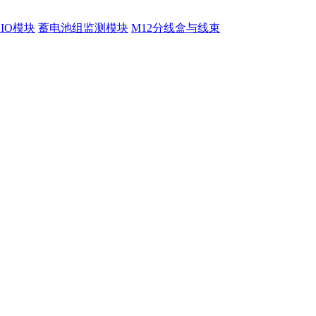
程IO模块
蓄电池组监测模块
M12分线盒与线束