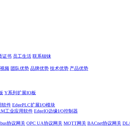
质证书
员工生活
联系钡铼
视频
团队优势
品牌优势
技术优势
产品优势
板
Y系列扩展IO板
实用软件
EdgePLC扩展I/O模块
RM工业应用软件
EdgeIO边缘I/O控制器
dbus协议网关
OPC UA协议网关
MQTT网关
BACnet协议网关
DL