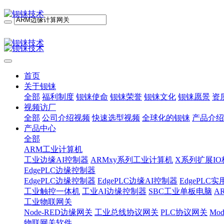
首页
关于钡铼
全部
福利制度
钡铼使命
钡铼荣誉
钡铼文化
钡铼愿景
资
视频访厂
全部
公司介绍视频
快速选型视频
全球化的钡铼
产品介绍
产品中心
全部
ARM工业计算机
工业边缘AI控制器
ARMxy系列工业计算机
X系列扩展IO
EdgePLC边缘控制器
EdgePLC边缘控制器
EdgePLC边缘AI控制器
EdgePLC
工业触控一体机
工业AI边缘控制器
SBC工业单板电脑
A
工业物联网关
Node-RED边缘网关
工业总线协议网关
PLC协议网关
Mo
物联网关软件