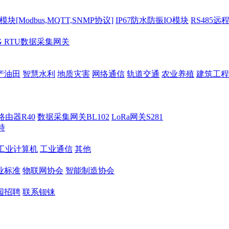
[Modbus,MQTT,SNMP协议]
IP67防水防振IO模块
RS485远
G RTU数据采集网关
产油田
智慧水利
地质灾害
网络通信
轨道交通
农业养殖
建筑工程
路由器R40
数据采集网关BL102
LoRa网关S281
持
M工业计算机
工业通信
其他
业标准
物联网协会
智能制造协会
园招聘
联系钡铼