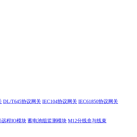
关
DL/T645协议网关
IEC104协议网关
IEC61850协议网关
85远程IO模块
蓄电池组监测模块
M12分线盒与线束