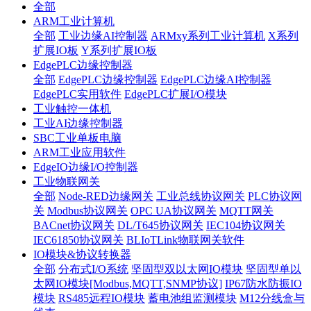
全部
ARM工业计算机
全部
工业边缘AI控制器
ARMxy系列工业计算机
X系列
扩展IO板
Y系列扩展IO板
EdgePLC边缘控制器
全部
EdgePLC边缘控制器
EdgePLC边缘AI控制器
EdgePLC实用软件
EdgePLC扩展I/O模块
工业触控一体机
工业AI边缘控制器
SBC工业单板电脑
ARM工业应用软件
EdgeIO边缘I/O控制器
工业物联网关
全部
Node-RED边缘网关
工业总线协议网关
PLC协议网
关
Modbus协议网关
OPC UA协议网关
MQTT网关
BACnet协议网关
DL/T645协议网关
IEC104协议网关
IEC61850协议网关
BLIoTLink物联网关软件
IO模块&协议转换器
全部
分布式I/O系统
坚固型双以太网IO模块
坚固型单以
太网IO模块[Modbus,MQTT,SNMP协议]
IP67防水防振IO
模块
RS485远程IO模块
蓄电池组监测模块
M12分线盒与