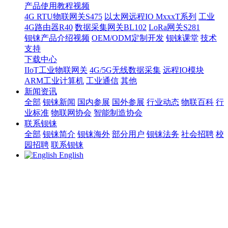
产品使用教程视频
4G RTU物联网关S475
以太网远程IO MxxxT系列
工业
4G路由器R40
数据采集网关BL102
LoRa网关S281
钡铼产品介绍视频
OEM/ODM定制开发
钡铼课堂
技术
支持
下载中心
IIoT工业物联网关
4G/5G无线数据采集
远程IO模块
ARM工业计算机
工业通信
其他
新闻资讯
全部
钡铼新闻
国内参展
国外参展
行业动态
物联百科
行
业标准
物联网协会
智能制造协会
联系钡铼
全部
钡铼简介
钡铼海外
部分用户
钡铼法务
社会招聘
校
园招聘
联系钡铼
English