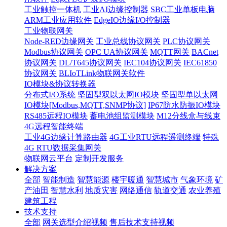
工业触控一体机
工业AI边缘控制器
SBC工业单板电脑
ARM工业应用软件
EdgeIO边缘I/O控制器
工业物联网关
Node-RED边缘网关
工业总线协议网关
PLC协议网关
Modbus协议网关
OPC UA协议网关
MQTT网关
BACnet
协议网关
DL/T645协议网关
IEC104协议网关
IEC61850
协议网关
BLIoTLink物联网关软件
IO模块&协议转换器
分布式I/O系统
坚固型双以太网IO模块
坚固型单以太网
IO模块[Modbus,MQTT,SNMP协议]
IP67防水防振IO模块
RS485远程IO模块
蓄电池组监测模块
M12分线盒与线束
4G远程智能终端
工业4G边缘计算路由器
4G工业RTU远程遥测终端
特殊
4G RTU数据采集网关
物联网云平台
定制开发服务
解决方案
全部
智能制造
智慧能源
楼宇暖通
智慧城市
气象环境
矿
产油田
智慧水利
地质灾害
网络通信
轨道交通
农业养殖
建筑工程
技术支持
全部
网关选型介绍视频
售后技术支持视频