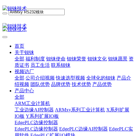
首页
关于钡铼
全部
福利制度
钡铼使命
钡铼荣誉
钡铼文化
钡铼愿景
资
质证书
员工生活
联系钡铼
视频访厂
全部
公司介绍视频
快速选型视频
全球化的钡铼
产品介
绍视频
团队优势
品牌优势
技术优势
产品优势
产品中心
全部
ARM工业计算机
工业边缘AI控制器
ARMxy系列工业计算机
X系列扩展
IO板
Y系列扩展IO板
EdgePLC边缘控制器
EdgePLC边缘控制器
EdgePLC边缘AI控制器
EdgePLC实
用软件
EdgePLC扩展I/O模块