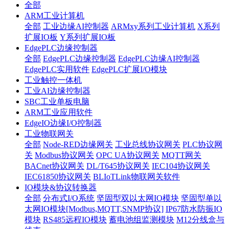
全部
ARM工业计算机
全部
工业边缘AI控制器
ARMxy系列工业计算机
X系列
扩展IO板
Y系列扩展IO板
EdgePLC边缘控制器
全部
EdgePLC边缘控制器
EdgePLC边缘AI控制器
EdgePLC实用软件
EdgePLC扩展I/O模块
工业触控一体机
工业AI边缘控制器
SBC工业单板电脑
ARM工业应用软件
EdgeIO边缘I/O控制器
工业物联网关
全部
Node-RED边缘网关
工业总线协议网关
PLC协议网
关
Modbus协议网关
OPC UA协议网关
MQTT网关
BACnet协议网关
DL/T645协议网关
IEC104协议网关
IEC61850协议网关
BLIoTLink物联网关软件
IO模块&协议转换器
全部
分布式I/O系统
坚固型双以太网IO模块
坚固型单以
太网IO模块[Modbus,MQTT,SNMP协议]
IP67防水防振IO
模块
RS485远程IO模块
蓄电池组监测模块
M12分线盒与