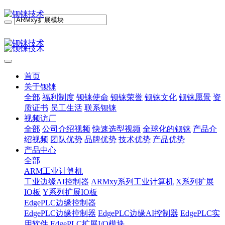
首页
关于钡铼
全部
福利制度
钡铼使命
钡铼荣誉
钡铼文化
钡铼愿景
资
质证书
员工生活
联系钡铼
视频访厂
全部
公司介绍视频
快速选型视频
全球化的钡铼
产品介
绍视频
团队优势
品牌优势
技术优势
产品优势
产品中心
全部
ARM工业计算机
工业边缘AI控制器
ARMxy系列工业计算机
X系列扩展
IO板
Y系列扩展IO板
EdgePLC边缘控制器
EdgePLC边缘控制器
EdgePLC边缘AI控制器
EdgePLC实
用软件
EdgePLC扩展I/O模块