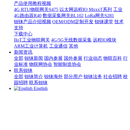
产品使用教程视频
4G RTU物联网关S475
以太网远程IO MxxxT系列
工业
4G路由器R40
数据采集网关BL102
LoRa网关S281
钡铼产品介绍视频
OEM/ODM定制开发
钡铼课堂
技术
支持
下载中心
IIoT工业物联网关
4G/5G无线数据采集
远程IO模块
ARM工业计算机
工业通信
其他
新闻资讯
全部
钡铼新闻
国内参展
国外参展
行业动态
物联百科
行
业标准
物联网协会
智能制造协会
联系钡铼
全部
钡铼简介
钡铼海外
部分用户
钡铼法务
社会招聘
校
园招聘
联系钡铼
English