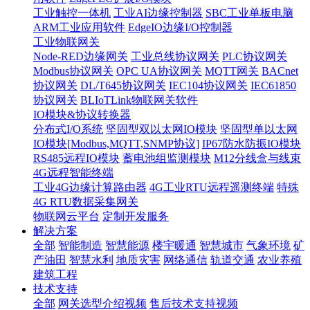
工业触控一体机
工业AI边缘控制器
SBC工业单板电脑
ARM工业应用软件
EdgeIO边缘I/O控制器
工业物联网关
Node-RED边缘网关
工业总线协议网关
PLC协议网关
Modbus协议网关
OPC UA协议网关
MQTT网关
BACnet
协议网关
DL/T645协议网关
IEC104协议网关
IEC61850
协议网关
BLIoTLink物联网关软件
IO模块&协议转换器
分布式I/O系统
坚固型双以太网IO模块
坚固型单以太网
IO模块[Modbus,MQTT,SNMP协议]
IP67防水防振IO模块
RS485远程IO模块
蓄电池组监测模块
M12分线盒与线束
4G远程智能终端
工业4G边缘计算路由器
4G工业RTU远程遥测终端
特殊
4G RTU数据采集网关
物联网云平台
定制开发服务
解决方案
全部
智能制造
智慧能源
楼宇暖通
智慧城市
气象环境
矿
产油田
智慧水利
地质灾害
网络通信
轨道交通
农业养殖
建筑工程
技术支持
全部
网关选型介绍视频
售后技术支持视频