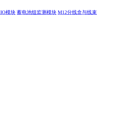
程IO模块
蓄电池组监测模块
M12分线盒与线束