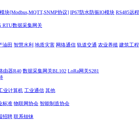
[Modbus,MQTT,SNMP协议]
IP67防水防振IO模块
RS485远
G RTU数据采集网关
产油田
智慧水利
地质灾害
网络通信
轨道交通
农业养殖
建筑工程
路由器R40
数据采集网关BL102
LoRa网关S281
持
M工业计算机
工业通信
其他
业标准
物联网协会
智能制造协会
园招聘
联系钡铼