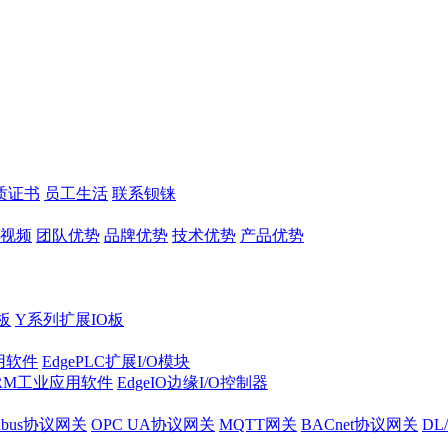
质证书
员工生活
联系钡铼
视频
团队优势
品牌优势
技术优势
产品优势
板
Y系列扩展IO板
实用软件
EdgePLC扩展I/O模块
RM工业应用软件
EdgeIO边缘I/O控制器
dbus协议网关
OPC UA协议网关
MQTT网关
BACnet协议网关
DL