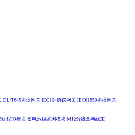
关
DL/T645协议网关
IEC104协议网关
IEC61850协议网关
85远程IO模块
蓄电池组监测模块
M12分线盒与线束