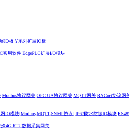
展IO板
Y系列扩展IO板
PLC实用软件
EdgePLC扩展I/O模块
关
Modbus协议网关
OPC UA协议网关
MQTT网关
BACnet协议网
O模块[Modbus,MQTT,SNMP协议]
IP67防水防振IO模块
RS4
特殊4G RTU数据采集网关