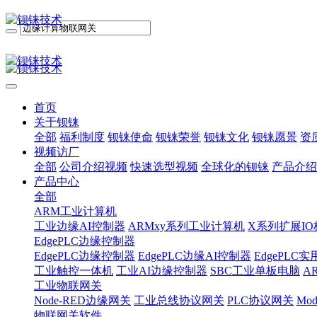
首页
关于钡铼
全部
福利制度
钡铼使命
钡铼荣誉
钡铼文化
钡铼愿景
资
视频访厂
全部
公司介绍视频
快速选型视频
全球化的钡铼
产品介绍
产品中心
全部
ARM工业计算机
工业边缘AI控制器
ARMxy系列工业计算机
X系列扩展IO
EdgePLC边缘控制器
EdgePLC边缘控制器
EdgePLC边缘AI控制器
EdgePLC
工业触控一体机
工业AI边缘控制器
SBC工业单板电脑
A
工业物联网关
Node-RED边缘网关
工业总线协议网关
PLC协议网关
Mo
物联网关软件