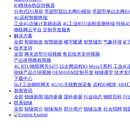
IO模块&协议转换器
分布式I/O系统
坚固型双以太网IO模块
坚固型单以太网IO模块
4G远程智能终端
工业4G边缘计算路由器
4G工业RTU远程遥测终端
特殊4
物联网云平台
定制开发服务
解决方案
全部
智能制造
智慧能源
楼宇暖通
智慧城市
气象环境
矿
技术支持
全部
网关选型介绍视频
售后技术支持视频
产品使用教程视频
4G RTU物联网关S475
以太网远程IO MxxxT系列
工业4G
钡铼产品介绍视频
OEM/ODM定制开发
钡铼课堂
技术支
下载中心
IIoT工业物联网关
4G/5G无线数据采集
远程IO模块
AR
新闻资讯
全部
钡铼新闻
国内参展
国外参展
行业动态
物联百科
行
联系钡铼
全部
钡铼简介
钡铼海外
部分用户
钡铼法务
社会招聘
校
English