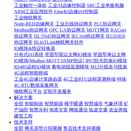
工业触控一体机
工业AI边缘控制器
SBC工业单板电脑
ARM工业应用软件
EdgeIO边缘I/O控制器
工业物联网关
Node-RED边缘网关
工业总线协议网关
PLC协议网关
Modbus协议网关
OPC UA协议网关
MQTT网关
BACnet
协议网关
DL/T645协议网关
IEC104协议网关
IEC61850
协议网关
BLIoTLink物联网关软件
IO模块&协议转换器
分布式I/O系统
坚固型双以太网IO模块
坚固型单以太网
IO模块[Modbus,MQTT,SNMP协议]
IP67防水防振IO模块
RS485远程IO模块
蓄电池组监测模块
M12分线盒与线束
4G远程智能终端
工业4G边缘计算路由器
4G工业RTU远程遥测终端
特殊
4G RTU数据采集网关
物联网云平台
定制开发服务
解决方案
全部
智能制造
智慧能源
楼宇暖通
智慧城市
气象环境
矿
产油田
智慧水利
地质灾害
网络通信
轨道交通
农业养殖
建筑工程
技术支持
全部
网关选型介绍视频
售后技术支持视频