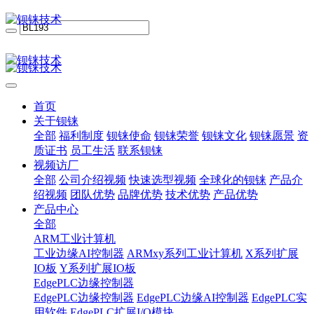
首页
关于钡铼
全部
福利制度
钡铼使命
钡铼荣誉
钡铼文化
钡铼愿景
资
质证书
员工生活
联系钡铼
视频访厂
全部
公司介绍视频
快速选型视频
全球化的钡铼
产品介
绍视频
团队优势
品牌优势
技术优势
产品优势
产品中心
全部
ARM工业计算机
工业边缘AI控制器
ARMxy系列工业计算机
X系列扩展
IO板
Y系列扩展IO板
EdgePLC边缘控制器
EdgePLC边缘控制器
EdgePLC边缘AI控制器
EdgePLC实
用软件
EdgePLC扩展I/O模块