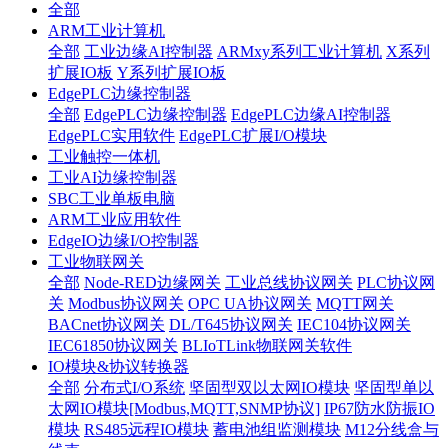
全部
ARM工业计算机
全部
工业边缘AI控制器
ARMxy系列工业计算机
X系列
扩展IO板
Y系列扩展IO板
EdgePLC边缘控制器
全部
EdgePLC边缘控制器
EdgePLC边缘AI控制器
EdgePLC实用软件
EdgePLC扩展I/O模块
工业触控一体机
工业AI边缘控制器
SBC工业单板电脑
ARM工业应用软件
EdgeIO边缘I/O控制器
工业物联网关
全部
Node-RED边缘网关
工业总线协议网关
PLC协议网
关
Modbus协议网关
OPC UA协议网关
MQTT网关
BACnet协议网关
DL/T645协议网关
IEC104协议网关
IEC61850协议网关
BLIoTLink物联网关软件
IO模块&协议转换器
全部
分布式I/O系统
坚固型双以太网IO模块
坚固型单以
太网IO模块[Modbus,MQTT,SNMP协议]
IP67防水防振IO
模块
RS485远程IO模块
蓄电池组监测模块
M12分线盒与