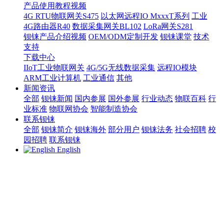
产品使用教程视频
4G RTU物联网关S475
以太网远程IO MxxxT系列
工业
4G路由器R40
数据采集网关BL102
LoRa网关S281
钡铼产品介绍视频
OEM/ODM定制开发
钡铼课堂
技术
支持
下载中心
IIoT工业物联网关
4G/5G无线数据采集
远程IO模块
ARM工业计算机
工业通信
其他
新闻资讯
全部
钡铼新闻
国内参展
国外参展
行业动态
物联百科
行
业标准
物联网协会
智能制造协会
联系钡铼
全部
钡铼简介
钡铼海外
部分用户
钡铼法务
社会招聘
校
园招聘
联系钡铼
English