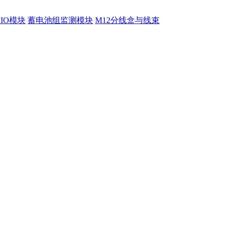
程IO模块
蓄电池组监测模块
M12分线盒与线束