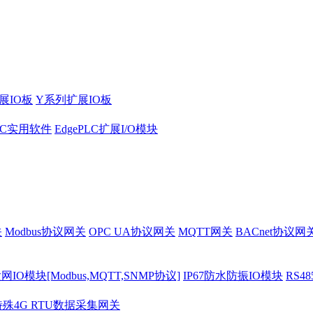
展IO板
Y系列扩展IO板
PLC实用软件
EdgePLC扩展I/O模块
关
Modbus协议网关
OPC UA协议网关
MQTT网关
BACnet协议网
O模块[Modbus,MQTT,SNMP协议]
IP67防水防振IO模块
RS4
特殊4G RTU数据采集网关