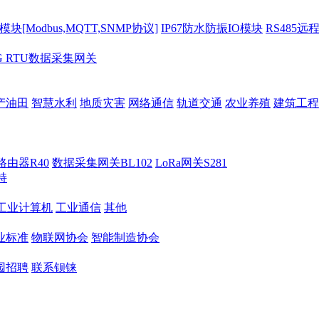
[Modbus,MQTT,SNMP协议]
IP67防水防振IO模块
RS485远
G RTU数据采集网关
产油田
智慧水利
地质灾害
网络通信
轨道交通
农业养殖
建筑工程
路由器R40
数据采集网关BL102
LoRa网关S281
持
M工业计算机
工业通信
其他
业标准
物联网协会
智能制造协会
园招聘
联系钡铼