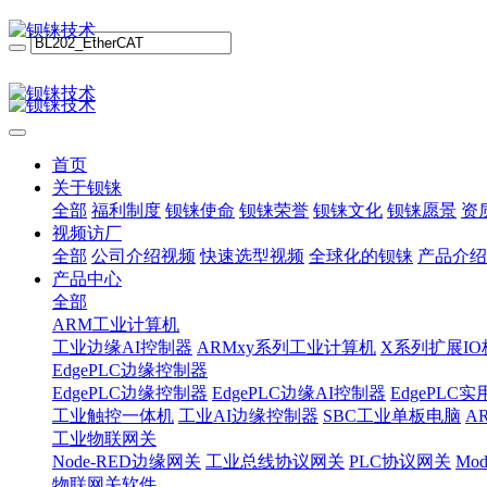
首页
关于钡铼
全部
福利制度
钡铼使命
钡铼荣誉
钡铼文化
钡铼愿景
资
视频访厂
全部
公司介绍视频
快速选型视频
全球化的钡铼
产品介绍
产品中心
全部
ARM工业计算机
工业边缘AI控制器
ARMxy系列工业计算机
X系列扩展IO
EdgePLC边缘控制器
EdgePLC边缘控制器
EdgePLC边缘AI控制器
EdgePLC
工业触控一体机
工业AI边缘控制器
SBC工业单板电脑
A
工业物联网关
Node-RED边缘网关
工业总线协议网关
PLC协议网关
Mo
物联网关软件