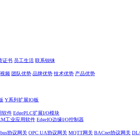
质证书
员工生活
联系钡铼
视频
团队优势
品牌优势
技术优势
产品优势
板
Y系列扩展IO板
实用软件
EdgePLC扩展I/O模块
RM工业应用软件
EdgeIO边缘I/O控制器
dbus协议网关
OPC UA协议网关
MQTT网关
BACnet协议网关
DL