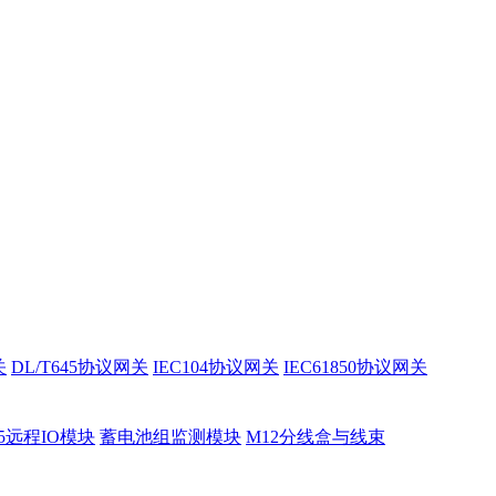
关
DL/T645协议网关
IEC104协议网关
IEC61850协议网关
85远程IO模块
蓄电池组监测模块
M12分线盒与线束