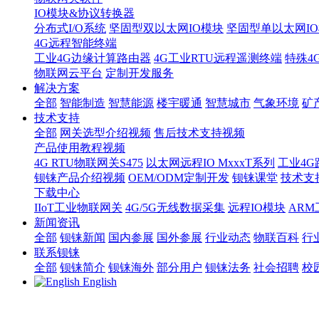
IO模块&协议转换器
分布式I/O系统
坚固型双以太网IO模块
坚固型单以太网IO模块
4G远程智能终端
工业4G边缘计算路由器
4G工业RTU远程遥测终端
特殊4
物联网云平台
定制开发服务
解决方案
全部
智能制造
智慧能源
楼宇暖通
智慧城市
气象环境
矿
技术支持
全部
网关选型介绍视频
售后技术支持视频
产品使用教程视频
4G RTU物联网关S475
以太网远程IO MxxxT系列
工业4G
钡铼产品介绍视频
OEM/ODM定制开发
钡铼课堂
技术支
下载中心
IIoT工业物联网关
4G/5G无线数据采集
远程IO模块
AR
新闻资讯
全部
钡铼新闻
国内参展
国外参展
行业动态
物联百科
行
联系钡铼
全部
钡铼简介
钡铼海外
部分用户
钡铼法务
社会招聘
校
English