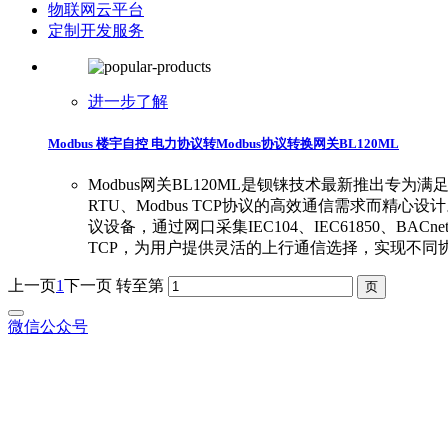
物联网云平台
定制开发服务
进一步了解
Modbus 楼宇自控 电力协议转Modbus协议转换网关BL120ML
Modbus网关BL120ML是钡铼技术最新推出专为满足工业
RTU、Modbus TCP协议的高效通信需求而精心设计。Mod
议设备，通过网口采集IEC104、IEC61850、BAC
TCP，为用户提供灵活的上行通信选择，实现不同
上一页
1
下一页
转至第
微信公众号