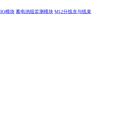
程IO模块
蓄电池组监测模块
M12分线盒与线束