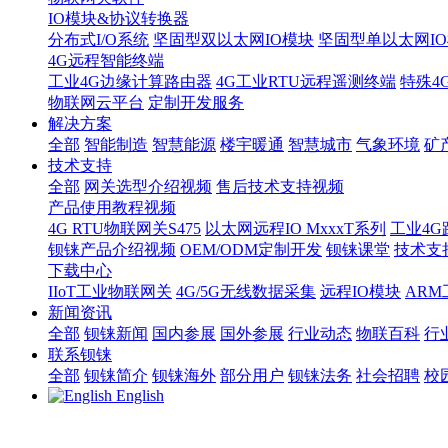
IO模块&协议转换器
分布式I/O系统
坚固型双以太网IO模块
坚固型单以太网IO模块
4G远程智能终端
工业4G边缘计算路由器
4G工业RTU远程遥测终端
特殊4
物联网云平台
定制开发服务
解决方案
全部
智能制造
智慧能源
楼宇暖通
智慧城市
气象环境
矿
技术支持
全部
网关选型介绍视频
售后技术支持视频
产品使用教程视频
4G RTU物联网关S475
以太网远程IO MxxxT系列
工业4G
钡铼产品介绍视频
OEM/ODM定制开发
钡铼课堂
技术支
下载中心
IIoT工业物联网关
4G/5G无线数据采集
远程IO模块
AR
新闻资讯
全部
钡铼新闻
国内参展
国外参展
行业动态
物联百科
行
联系钡铼
全部
钡铼简介
钡铼海外
部分用户
钡铼法务
社会招聘
校
English