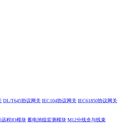
关
DL/T645协议网关
IEC104协议网关
IEC61850协议网关
85远程IO模块
蓄电池组监测模块
M12分线盒与线束