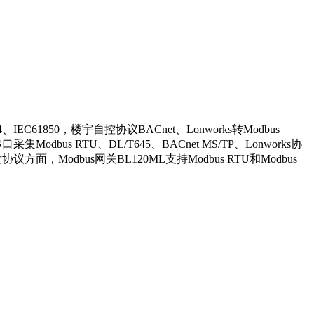
C61850，楼宇自控协议BACnet、Lonworks转Modbus
dbus RTU、DL/T645、BACnet MS/TP、Lonworks协
，Modbus网关BL120ML支持Modbus RTU和Modbus