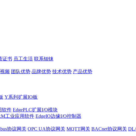
质证书
员工生活
联系钡铼
视频
团队优势
品牌优势
技术优势
产品优势
板
Y系列扩展IO板
实用软件
EdgePLC扩展I/O模块
RM工业应用软件
EdgeIO边缘I/O控制器
dbus协议网关
OPC UA协议网关
MQTT网关
BACnet协议网关
DL