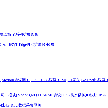
展IO板
Y系列扩展IO板
PLC实用软件
EdgePLC扩展I/O模块
关
Modbus协议网关
OPC UA协议网关
MQTT网关
BACnet协议网
O模块[Modbus,MQTT,SNMP协议]
IP67防水防振IO模块
RS4
特殊4G RTU数据采集网关