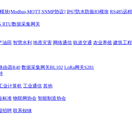
[Modbus,MQTT,SNMP协议]
IP67防水防振IO模块
RS485远
G RTU数据采集网关
产油田
智慧水利
地质灾害
网络通信
轨道交通
农业养殖
建筑工程
路由器R40
数据采集网关BL102
LoRa网关S281
持
M工业计算机
工业通信
其他
业标准
物联网协会
智能制造协会
园招聘
联系钡铼