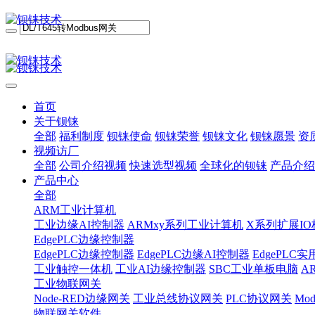
首页
关于钡铼
全部
福利制度
钡铼使命
钡铼荣誉
钡铼文化
钡铼愿景
资
视频访厂
全部
公司介绍视频
快速选型视频
全球化的钡铼
产品介绍
产品中心
全部
ARM工业计算机
工业边缘AI控制器
ARMxy系列工业计算机
X系列扩展IO
EdgePLC边缘控制器
EdgePLC边缘控制器
EdgePLC边缘AI控制器
EdgePLC
工业触控一体机
工业AI边缘控制器
SBC工业单板电脑
A
工业物联网关
Node-RED边缘网关
工业总线协议网关
PLC协议网关
Mo
物联网关软件