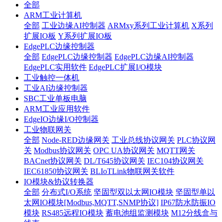
全部
ARM工业计算机
全部
工业边缘AI控制器
ARMxy系列工业计算机
X系列
扩展IO板
Y系列扩展IO板
EdgePLC边缘控制器
全部
EdgePLC边缘控制器
EdgePLC边缘AI控制器
EdgePLC实用软件
EdgePLC扩展I/O模块
工业触控一体机
工业AI边缘控制器
SBC工业单板电脑
ARM工业应用软件
EdgeIO边缘I/O控制器
工业物联网关
全部
Node-RED边缘网关
工业总线协议网关
PLC协议网
关
Modbus协议网关
OPC UA协议网关
MQTT网关
BACnet协议网关
DL/T645协议网关
IEC104协议网关
IEC61850协议网关
BLIoTLink物联网关软件
IO模块&协议转换器
全部
分布式I/O系统
坚固型双以太网IO模块
坚固型单以
太网IO模块[Modbus,MQTT,SNMP协议]
IP67防水防振IO
模块
RS485远程IO模块
蓄电池组监测模块
M12分线盒与