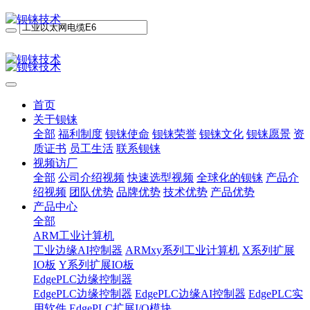
首页
关于钡铼
全部
福利制度
钡铼使命
钡铼荣誉
钡铼文化
钡铼愿景
资
质证书
员工生活
联系钡铼
视频访厂
全部
公司介绍视频
快速选型视频
全球化的钡铼
产品介
绍视频
团队优势
品牌优势
技术优势
产品优势
产品中心
全部
ARM工业计算机
工业边缘AI控制器
ARMxy系列工业计算机
X系列扩展
IO板
Y系列扩展IO板
EdgePLC边缘控制器
EdgePLC边缘控制器
EdgePLC边缘AI控制器
EdgePLC实
用软件
EdgePLC扩展I/O模块