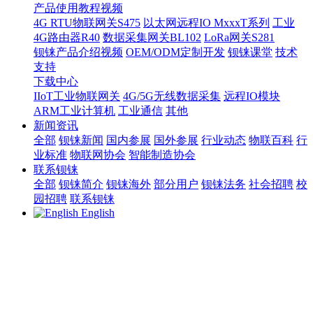
产品使用教程视频
4G RTU物联网关S475
以太网远程IO MxxxT系列
工业
4G路由器R40
数据采集网关BL102
LoRa网关S281
钡铼产品介绍视频
OEM/ODM定制开发
钡铼课堂
技术
支持
下载中心
IIoT工业物联网关
4G/5G无线数据采集
远程IO模块
ARM工业计算机
工业通信
其他
新闻资讯
全部
钡铼新闻
国内参展
国外参展
行业动态
物联百科
行
业标准
物联网协会
智能制造协会
联系钡铼
全部
钡铼简介
钡铼海外
部分用户
钡铼法务
社会招聘
校
园招聘
联系钡铼
English