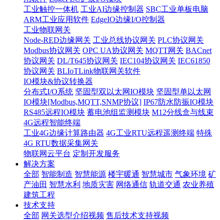
工业触控一体机
工业AI边缘控制器
SBC工业单板电脑
ARM工业应用软件
EdgeIO边缘I/O控制器
工业物联网关
Node-RED边缘网关
工业总线协议网关
PLC协议网关
Modbus协议网关
OPC UA协议网关
MQTT网关
BACnet
协议网关
DL/T645协议网关
IEC104协议网关
IEC61850
协议网关
BLIoTLink物联网关软件
IO模块&协议转换器
分布式I/O系统
坚固型双以太网IO模块
坚固型单以太网
IO模块[Modbus,MQTT,SNMP协议]
IP67防水防振IO模块
RS485远程IO模块
蓄电池组监测模块
M12分线盒与线束
4G远程智能终端
工业4G边缘计算路由器
4G工业RTU远程遥测终端
特殊
4G RTU数据采集网关
物联网云平台
定制开发服务
解决方案
全部
智能制造
智慧能源
楼宇暖通
智慧城市
气象环境
矿
产油田
智慧水利
地质灾害
网络通信
轨道交通
农业养殖
建筑工程
技术支持
全部
网关选型介绍视频
售后技术支持视频