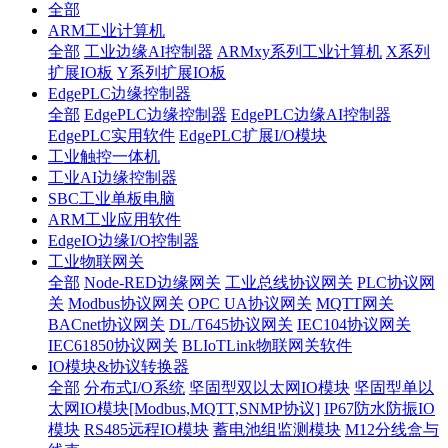
全部
ARM工业计算机
全部
工业边缘AI控制器
ARMxy系列工业计算机
X系列
扩展IO板
Y系列扩展IO板
EdgePLC边缘控制器
全部
EdgePLC边缘控制器
EdgePLC边缘AI控制器
EdgePLC实用软件
EdgePLC扩展I/O模块
工业触控一体机
工业AI边缘控制器
SBC工业单板电脑
ARM工业应用软件
EdgeIO边缘I/O控制器
工业物联网关
全部
Node-RED边缘网关
工业总线协议网关
PLC协议网
关
Modbus协议网关
OPC UA协议网关
MQTT网关
BACnet协议网关
DL/T645协议网关
IEC104协议网关
IEC61850协议网关
BLIoTLink物联网关软件
IO模块&协议转换器
全部
分布式I/O系统
坚固型双以太网IO模块
坚固型单以
太网IO模块[Modbus,MQTT,SNMP协议]
IP67防水防振IO
模块
RS485远程IO模块
蓄电池组监测模块
M12分线盒与