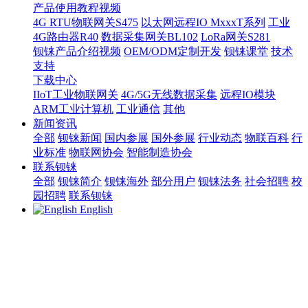
产品使用教程视频
4G RTU物联网关S475
以太网远程IO MxxxT系列
工业
4G路由器R40
数据采集网关BL102
LoRa网关S281
钡铼产品介绍视频
OEM/ODM定制开发
钡铼课堂
技术
支持
下载中心
IIoT工业物联网关
4G/5G无线数据采集
远程IO模块
ARM工业计算机
工业通信
其他
新闻资讯
全部
钡铼新闻
国内参展
国外参展
行业动态
物联百科
行
业标准
物联网协会
智能制造协会
联系钡铼
全部
钡铼简介
钡铼海外
部分用户
钡铼法务
社会招聘
校
园招聘
联系钡铼
English