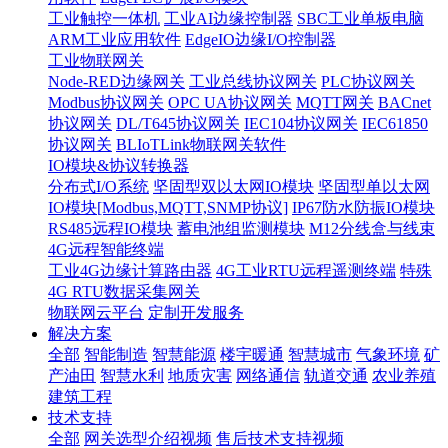
工业触控一体机
工业AI边缘控制器
SBC工业单板电脑
ARM工业应用软件
EdgeIO边缘I/O控制器
工业物联网关
Node-RED边缘网关
工业总线协议网关
PLC协议网关
Modbus协议网关
OPC UA协议网关
MQTT网关
BACnet
协议网关
DL/T645协议网关
IEC104协议网关
IEC61850
协议网关
BLIoTLink物联网关软件
IO模块&协议转换器
分布式I/O系统
坚固型双以太网IO模块
坚固型单以太网
IO模块[Modbus,MQTT,SNMP协议]
IP67防水防振IO模块
RS485远程IO模块
蓄电池组监测模块
M12分线盒与线束
4G远程智能终端
工业4G边缘计算路由器
4G工业RTU远程遥测终端
特殊
4G RTU数据采集网关
物联网云平台
定制开发服务
解决方案
全部
智能制造
智慧能源
楼宇暖通
智慧城市
气象环境
矿
产油田
智慧水利
地质灾害
网络通信
轨道交通
农业养殖
建筑工程
技术支持
全部
网关选型介绍视频
售后技术支持视频