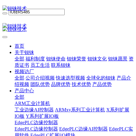
首页
关于钡铼
全部
福利制度
钡铼使命
钡铼荣誉
钡铼文化
钡铼愿景
资
质证书
员工生活
联系钡铼
视频访厂
全部
公司介绍视频
快速选型视频
全球化的钡铼
产品介
绍视频
团队优势
品牌优势
技术优势
产品优势
产品中心
全部
ARM工业计算机
工业边缘AI控制器
ARMxy系列工业计算机
X系列扩展
IO板
Y系列扩展IO板
EdgePLC边缘控制器
EdgePLC边缘控制器
EdgePLC边缘AI控制器
EdgePLC实
用软件
EdgePLC扩展I/O模块