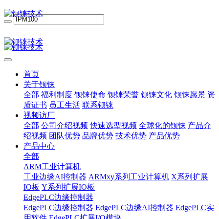
首页
关于钡铼
全部
福利制度
钡铼使命
钡铼荣誉
钡铼文化
钡铼愿景
资
质证书
员工生活
联系钡铼
视频访厂
全部
公司介绍视频
快速选型视频
全球化的钡铼
产品介
绍视频
团队优势
品牌优势
技术优势
产品优势
产品中心
全部
ARM工业计算机
工业边缘AI控制器
ARMxy系列工业计算机
X系列扩展
IO板
Y系列扩展IO板
EdgePLC边缘控制器
EdgePLC边缘控制器
EdgePLC边缘AI控制器
EdgePLC实
用软件
EdgePLC扩展I/O模块