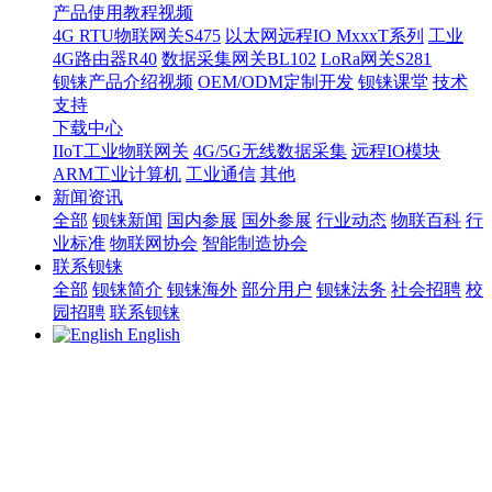
产品使用教程视频
4G RTU物联网关S475
以太网远程IO MxxxT系列
工业
4G路由器R40
数据采集网关BL102
LoRa网关S281
钡铼产品介绍视频
OEM/ODM定制开发
钡铼课堂
技术
支持
下载中心
IIoT工业物联网关
4G/5G无线数据采集
远程IO模块
ARM工业计算机
工业通信
其他
新闻资讯
全部
钡铼新闻
国内参展
国外参展
行业动态
物联百科
行
业标准
物联网协会
智能制造协会
联系钡铼
全部
钡铼简介
钡铼海外
部分用户
钡铼法务
社会招聘
校
园招聘
联系钡铼
English