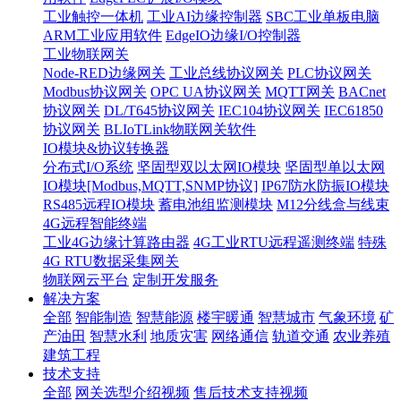
工业触控一体机
工业AI边缘控制器
SBC工业单板电脑
ARM工业应用软件
EdgeIO边缘I/O控制器
工业物联网关
Node-RED边缘网关
工业总线协议网关
PLC协议网关
Modbus协议网关
OPC UA协议网关
MQTT网关
BACnet
协议网关
DL/T645协议网关
IEC104协议网关
IEC61850
协议网关
BLIoTLink物联网关软件
IO模块&协议转换器
分布式I/O系统
坚固型双以太网IO模块
坚固型单以太网
IO模块[Modbus,MQTT,SNMP协议]
IP67防水防振IO模块
RS485远程IO模块
蓄电池组监测模块
M12分线盒与线束
4G远程智能终端
工业4G边缘计算路由器
4G工业RTU远程遥测终端
特殊
4G RTU数据采集网关
物联网云平台
定制开发服务
解决方案
全部
智能制造
智慧能源
楼宇暖通
智慧城市
气象环境
矿
产油田
智慧水利
地质灾害
网络通信
轨道交通
农业养殖
建筑工程
技术支持
全部
网关选型介绍视频
售后技术支持视频