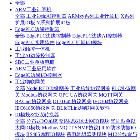
全部
ARM工业计算机
全部
工业边缘AI控制器
ARMxy系列工业计算机
X系列
扩展IO板
Y系列扩展IO板
EdgePLC边缘控制器
全部
EdgePLC边缘控制器
EdgePLC边缘AI控制器
EdgePLC实用软件
EdgePLC扩展I/O模块
工业触控一体机
工业AI边缘控制器
SBC工业单板电脑
ARM工业应用软件
EdgeIO边缘I/O控制器
工业物联网关
全部
Node-RED边缘网关
工业总线协议网关
PLC协议网
关
Modbus协议网关
OPC UA协议网关
MQTT网关
BACnet协议网关
DL/T645协议网关
IEC104协议网关
IEC61850协议网关
BLIoTLink物联网关软件
IO模块&协议转换器
全部
分布式I/O系统
坚固型双以太网IO模块
坚固型单以
太网IO模块[Modbus,MQTT,SNMP协议]
IP67防水防振IO
模块
RS485远程IO模块
蓄电池组监测模块
M12分线盒与