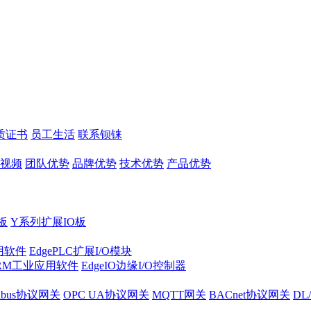
质证书
员工生活
联系钡铼
视频
团队优势
品牌优势
技术优势
产品优势
板
Y系列扩展IO板
实用软件
EdgePLC扩展I/O模块
RM工业应用软件
EdgeIO边缘I/O控制器
dbus协议网关
OPC UA协议网关
MQTT网关
BACnet协议网关
DL