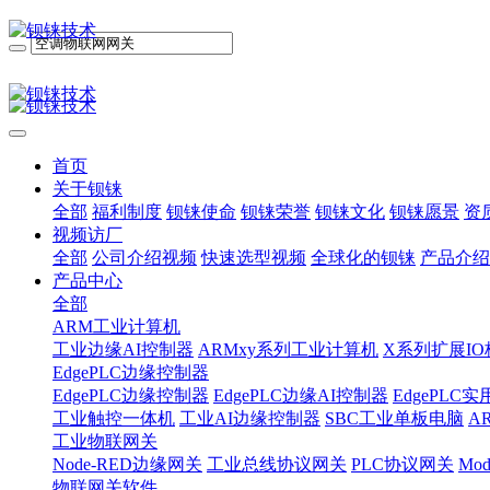
首页
关于钡铼
全部
福利制度
钡铼使命
钡铼荣誉
钡铼文化
钡铼愿景
资
视频访厂
全部
公司介绍视频
快速选型视频
全球化的钡铼
产品介绍
产品中心
全部
ARM工业计算机
工业边缘AI控制器
ARMxy系列工业计算机
X系列扩展IO
EdgePLC边缘控制器
EdgePLC边缘控制器
EdgePLC边缘AI控制器
EdgePLC
工业触控一体机
工业AI边缘控制器
SBC工业单板电脑
A
工业物联网关
Node-RED边缘网关
工业总线协议网关
PLC协议网关
Mo
物联网关软件