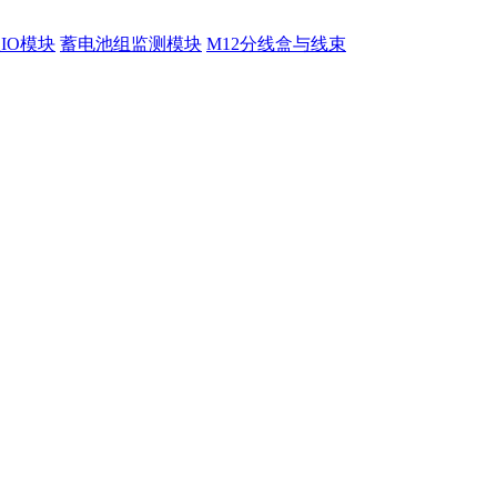
程IO模块
蓄电池组监测模块
M12分线盒与线束