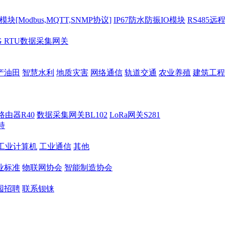
[Modbus,MQTT,SNMP协议]
IP67防水防振IO模块
RS485远
G RTU数据采集网关
产油田
智慧水利
地质灾害
网络通信
轨道交通
农业养殖
建筑工程
路由器R40
数据采集网关BL102
LoRa网关S281
持
M工业计算机
工业通信
其他
业标准
物联网协会
智能制造协会
园招聘
联系钡铼