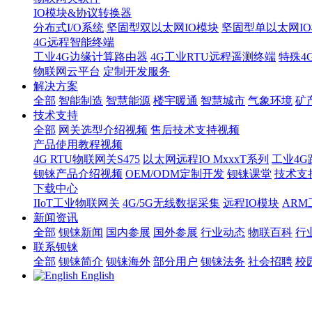
IO模块&协议转换器
分布式I/O系统
坚固型双以太网IO模块
坚固型单以太网IO模块
4G远程智能终端
工业4G边缘计算路由器
4G工业RTU远程遥测终端
特殊4
物联网云平台
定制开发服务
解决方案
全部
智能制造
智慧能源
楼宇暖通
智慧城市
气象环境
矿
技术支持
全部
网关选型介绍视频
售后技术支持视频
产品使用教程视频
4G RTU物联网关S475
以太网远程IO MxxxT系列
工业4G
钡铼产品介绍视频
OEM/ODM定制开发
钡铼课堂
技术支
下载中心
IIoT工业物联网关
4G/5G无线数据采集
远程IO模块
AR
新闻资讯
全部
钡铼新闻
国内参展
国外参展
行业动态
物联百科
行
联系钡铼
全部
钡铼简介
钡铼海外
部分用户
钡铼法务
社会招聘
校
English