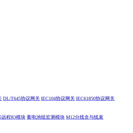
关
DL/T645协议网关
IEC104协议网关
IEC61850协议网关
85远程IO模块
蓄电池组监测模块
M12分线盒与线束