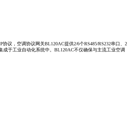
议，空调协议网关BL120AC提供2/6个RS485/RS232串口、2
松集成于工业自动化系统中。BL120AC不仅确保与主流工业空调