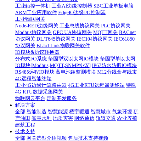
工业触控一体机
工业AI边缘控制器
SBC工业单板电脑
ARM工业应用软件
EdgeIO边缘I/O控制器
工业物联网关
Node-RED边缘网关
工业总线协议网关
PLC协议网关
Modbus协议网关
OPC UA协议网关
MQTT网关
BACnet
协议网关
DL/T645协议网关
IEC104协议网关
IEC61850
协议网关
BLIoTLink物联网关软件
IO模块&协议转换器
分布式I/O系统
坚固型双以太网IO模块
坚固型单以太网
IO模块[Modbus,MQTT,SNMP协议]
IP67防水防振IO模块
RS485远程IO模块
蓄电池组监测模块
M12分线盒与线束
4G远程智能终端
工业4G边缘计算路由器
4G工业RTU远程遥测终端
特殊
4G RTU数据采集网关
物联网云平台
定制开发服务
解决方案
全部
智能制造
智慧能源
楼宇暖通
智慧城市
气象环境
矿
产油田
智慧水利
地质灾害
网络通信
轨道交通
农业养殖
建筑工程
技术支持
全部
网关选型介绍视频
售后技术支持视频