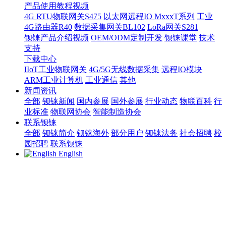
产品使用教程视频
4G RTU物联网关S475
以太网远程IO MxxxT系列
工业
4G路由器R40
数据采集网关BL102
LoRa网关S281
钡铼产品介绍视频
OEM/ODM定制开发
钡铼课堂
技术
支持
下载中心
IIoT工业物联网关
4G/5G无线数据采集
远程IO模块
ARM工业计算机
工业通信
其他
新闻资讯
全部
钡铼新闻
国内参展
国外参展
行业动态
物联百科
行
业标准
物联网协会
智能制造协会
联系钡铼
全部
钡铼简介
钡铼海外
部分用户
钡铼法务
社会招聘
校
园招聘
联系钡铼
English