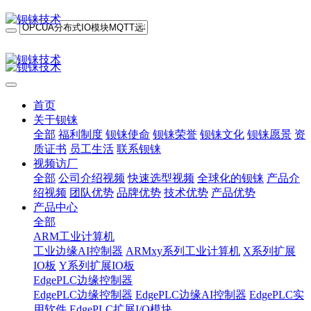
首页
关于钡铼
全部
福利制度
钡铼使命
钡铼荣誉
钡铼文化
钡铼愿景
资
质证书
员工生活
联系钡铼
视频访厂
全部
公司介绍视频
快速选型视频
全球化的钡铼
产品介
绍视频
团队优势
品牌优势
技术优势
产品优势
产品中心
全部
ARM工业计算机
工业边缘AI控制器
ARMxy系列工业计算机
X系列扩展
IO板
Y系列扩展IO板
EdgePLC边缘控制器
EdgePLC边缘控制器
EdgePLC边缘AI控制器
EdgePLC实
用软件
EdgePLC扩展I/O模块