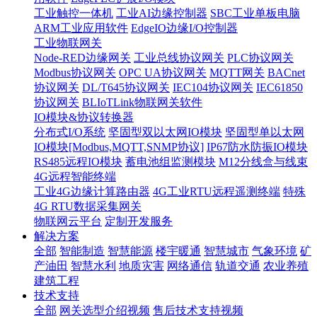
工业触控一体机
工业AI边缘控制器
SBC工业单板电脑
ARM工业应用软件
EdgeIO边缘I/O控制器
工业物联网关
Node-RED边缘网关
工业总线协议网关
PLC协议网关
Modbus协议网关
OPC UA协议网关
MQTT网关
BACnet
协议网关
DL/T645协议网关
IEC104协议网关
IEC61850
协议网关
BLIoTLink物联网关软件
IO模块&协议转换器
分布式I/O系统
坚固型双以太网IO模块
坚固型单以太网
IO模块[Modbus,MQTT,SNMP协议]
IP67防水防振IO模块
RS485远程IO模块
蓄电池组监测模块
M12分线盒与线束
4G远程智能终端
工业4G边缘计算路由器
4G工业RTU远程遥测终端
特殊
4G RTU数据采集网关
物联网云平台
定制开发服务
解决方案
全部
智能制造
智慧能源
楼宇暖通
智慧城市
气象环境
矿
产油田
智慧水利
地质灾害
网络通信
轨道交通
农业养殖
建筑工程
技术支持
全部
网关选型介绍视频
售后技术支持视频