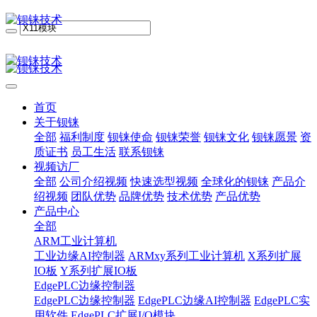
首页
关于钡铼
全部
福利制度
钡铼使命
钡铼荣誉
钡铼文化
钡铼愿景
资
质证书
员工生活
联系钡铼
视频访厂
全部
公司介绍视频
快速选型视频
全球化的钡铼
产品介
绍视频
团队优势
品牌优势
技术优势
产品优势
产品中心
全部
ARM工业计算机
工业边缘AI控制器
ARMxy系列工业计算机
X系列扩展
IO板
Y系列扩展IO板
EdgePLC边缘控制器
EdgePLC边缘控制器
EdgePLC边缘AI控制器
EdgePLC实
用软件
EdgePLC扩展I/O模块