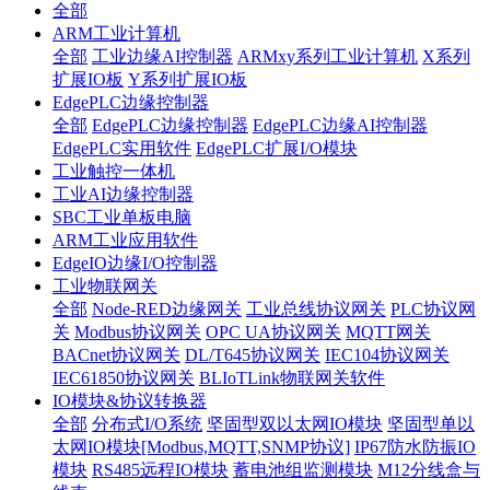
全部
ARM工业计算机
全部
工业边缘AI控制器
ARMxy系列工业计算机
X系列
扩展IO板
Y系列扩展IO板
EdgePLC边缘控制器
全部
EdgePLC边缘控制器
EdgePLC边缘AI控制器
EdgePLC实用软件
EdgePLC扩展I/O模块
工业触控一体机
工业AI边缘控制器
SBC工业单板电脑
ARM工业应用软件
EdgeIO边缘I/O控制器
工业物联网关
全部
Node-RED边缘网关
工业总线协议网关
PLC协议网
关
Modbus协议网关
OPC UA协议网关
MQTT网关
BACnet协议网关
DL/T645协议网关
IEC104协议网关
IEC61850协议网关
BLIoTLink物联网关软件
IO模块&协议转换器
全部
分布式I/O系统
坚固型双以太网IO模块
坚固型单以
太网IO模块[Modbus,MQTT,SNMP协议]
IP67防水防振IO
模块
RS485远程IO模块
蓄电池组监测模块
M12分线盒与