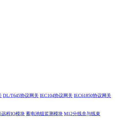
关
DL/T645协议网关
IEC104协议网关
IEC61850协议网关
85远程IO模块
蓄电池组监测模块
M12分线盒与线束