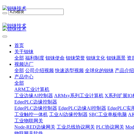
首页
关于钡铼
全部
福利制度
钡铼使命
钡铼荣誉
钡铼文化
钡铼愿景
资
视频访厂
全部
公司介绍视频
快速选型视频
全球化的钡铼
产品介绍
产品中心
全部
ARM工业计算机
工业边缘AI控制器
ARMxy系列工业计算机
X系列扩展IO
EdgePLC边缘控制器
EdgePLC边缘控制器
EdgePLC边缘AI控制器
EdgePLC
工业触控一体机
工业AI边缘控制器
SBC工业单板电脑
A
工业物联网关
Node-RED边缘网关
工业总线协议网关
PLC协议网关
Mo
物联网关软件