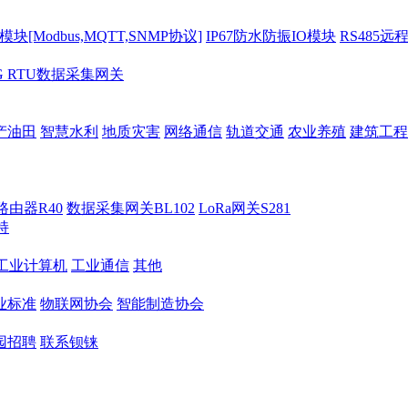
[Modbus,MQTT,SNMP协议]
IP67防水防振IO模块
RS485远
G RTU数据采集网关
产油田
智慧水利
地质灾害
网络通信
轨道交通
农业养殖
建筑工程
路由器R40
数据采集网关BL102
LoRa网关S281
持
M工业计算机
工业通信
其他
业标准
物联网协会
智能制造协会
园招聘
联系钡铼