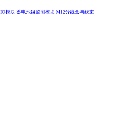
程IO模块
蓄电池组监测模块
M12分线盒与线束