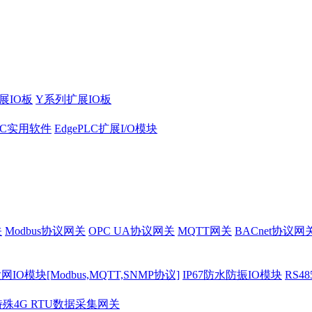
展IO板
Y系列扩展IO板
PLC实用软件
EdgePLC扩展I/O模块
关
Modbus协议网关
OPC UA协议网关
MQTT网关
BACnet协议网
O模块[Modbus,MQTT,SNMP协议]
IP67防水防振IO模块
RS4
特殊4G RTU数据采集网关