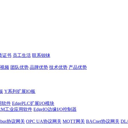
质证书
员工生活
联系钡铼
视频
团队优势
品牌优势
技术优势
产品优势
板
Y系列扩展IO板
实用软件
EdgePLC扩展I/O模块
RM工业应用软件
EdgeIO边缘I/O控制器
dbus协议网关
OPC UA协议网关
MQTT网关
BACnet协议网关
DL