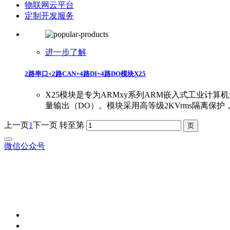
物联网云平台
定制开发服务
进一步了解
2路串口+2路CAN+4路DI+4路DO模块X25
X25模块是专为ARMxy系列ARM嵌入式工业计算机
量输出（DO）。模块采用高等级2KVrms隔离保
上一页
1
下一页
转至第
微信公众号