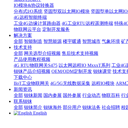
IO模块&协议转换器
分布式I/O系统
坚固型双以太网IO模块
坚固型单以太网IO模块
4G远程智能终端
工业4G边缘计算路由器
4G工业RTU远程遥测终端
特殊4
物联网云平台
定制开发服务
解决方案
全部
智能制造
智慧能源
楼宇暖通
智慧城市
气象环境
矿
技术支持
全部
网关选型介绍视频
售后技术支持视频
产品使用教程视频
4G RTU物联网关S475
以太网远程IO MxxxT系列
工业4G
钡铼产品介绍视频
OEM/ODM定制开发
钡铼课堂
技术支
下载中心
IIoT工业物联网关
4G/5G无线数据采集
远程IO模块
AR
新闻资讯
全部
钡铼新闻
国内参展
国外参展
行业动态
物联百科
行
联系钡铼
全部
钡铼简介
钡铼海外
部分用户
钡铼法务
社会招聘
校
English