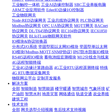
工业触控一体机
工业AI边缘控制器
SBC工业单板电脑
ARM工业应用软件
EdgeIO边缘I/O控制器
工业物联网关
Node-RED边缘网关
工业总线协议网关
PLC协议网关
Modbus协议网关
OPC UA协议网关
MQTT网关
BACnet
协议网关
DL/T645协议网关
IEC104协议网关
IEC61850
协议网关
BLIoTLink物联网关软件
IO模块&协议转换器
分布式I/O系统
坚固型双以太网IO模块
坚固型单以太网
IO模块[Modbus,MQTT,SNMP协议]
IP67防水防振IO模块
RS485远程IO模块
蓄电池组监测模块
M12分线盒与线束
4G远程智能终端
工业4G边缘计算路由器
4G工业RTU远程遥测终端
特殊
4G RTU数据采集网关
物联网云平台
定制开发服务
解决方案
全部
智能制造
智慧能源
楼宇暖通
智慧城市
气象环境
矿
产油田
智慧水利
地质灾害
网络通信
轨道交通
农业养殖
建筑工程
技术支持
全部
网关选型介绍视频
售后技术支持视频