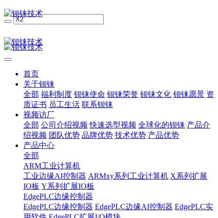
首页
关于钡铼
全部
福利制度
钡铼使命
钡铼荣誉
钡铼文化
钡铼愿景
资
质证书
员工生活
联系钡铼
视频访厂
全部
公司介绍视频
快速选型视频
全球化的钡铼
产品介
绍视频
团队优势
品牌优势
技术优势
产品优势
产品中心
全部
ARM工业计算机
工业边缘AI控制器
ARMxy系列工业计算机
X系列扩展
IO板
Y系列扩展IO板
EdgePLC边缘控制器
EdgePLC边缘控制器
EdgePLC边缘AI控制器
EdgePLC实
用软件
EdgePLC扩展I/O模块