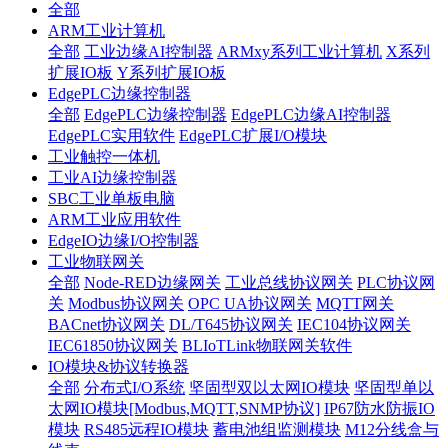
全部
ARM工业计算机
全部
工业边缘AI控制器
ARMxy系列工业计算机
X系列
扩展IO板
Y系列扩展IO板
EdgePLC边缘控制器
全部
EdgePLC边缘控制器
EdgePLC边缘AI控制器
EdgePLC实用软件
EdgePLC扩展I/O模块
工业触控一体机
工业AI边缘控制器
SBC工业单板电脑
ARM工业应用软件
EdgeIO边缘I/O控制器
工业物联网关
全部
Node-RED边缘网关
工业总线协议网关
PLC协议网
关
Modbus协议网关
OPC UA协议网关
MQTT网关
BACnet协议网关
DL/T645协议网关
IEC104协议网关
IEC61850协议网关
BLIoTLink物联网关软件
IO模块&协议转换器
全部
分布式I/O系统
坚固型双以太网IO模块
坚固型单以
太网IO模块[Modbus,MQTT,SNMP协议]
IP67防水防振IO
模块
RS485远程IO模块
蓄电池组监测模块
M12分线盒与