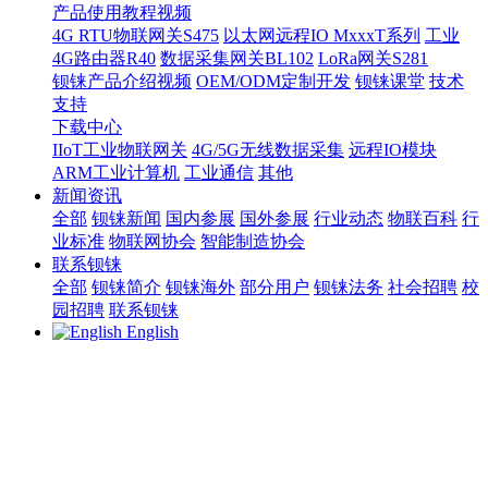
产品使用教程视频
4G RTU物联网关S475
以太网远程IO MxxxT系列
工业
4G路由器R40
数据采集网关BL102
LoRa网关S281
钡铼产品介绍视频
OEM/ODM定制开发
钡铼课堂
技术
支持
下载中心
IIoT工业物联网关
4G/5G无线数据采集
远程IO模块
ARM工业计算机
工业通信
其他
新闻资讯
全部
钡铼新闻
国内参展
国外参展
行业动态
物联百科
行
业标准
物联网协会
智能制造协会
联系钡铼
全部
钡铼简介
钡铼海外
部分用户
钡铼法务
社会招聘
校
园招聘
联系钡铼
English