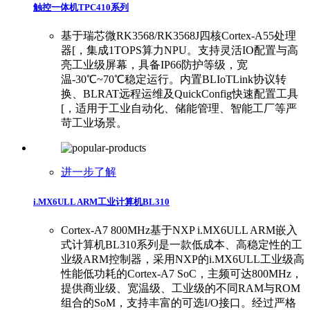
触控一体机TPC410系列
基于瑞芯微RK3568/RK3568J四核Cortex-A55处理
器[，集成1TOPS算力NPU。支持灵活IO配置与高
亮工业级屏幕，具备IP66防护等级，宽
温-30℃~70℃稳定运行。内置BLIoTLink协议转
换、BLRAT远程运维及QuickConfig快速配置工具
[，适用于工业自动化、储能管理、智能工厂等严
苛工业场景。
进一步了解
i.MX6ULL ARM工业计算机BL310
Cortex-A7 800MHz基于NXP i.MX6ULL ARM嵌入
式计算机BL310系列是一款低成本、高稳定性的工
业级ARM控制器，采用‌NXP的i.MX6ULL工业级高
性能低功耗的Cortex-A7 SoC，主频可达800MHz‌‌，
提供商业级、宽温级、工业级的不同RAM与ROM
组合的SoM，支持丰富的可选I/O接口。经过严格