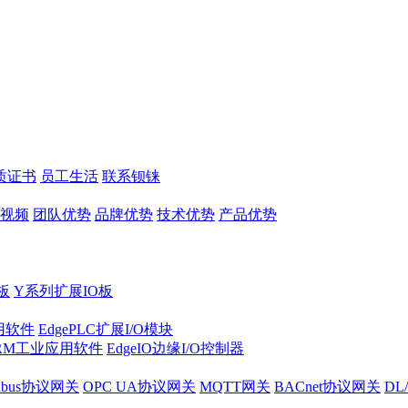
质证书
员工生活
联系钡铼
视频
团队优势
品牌优势
技术优势
产品优势
板
Y系列扩展IO板
实用软件
EdgePLC扩展I/O模块
RM工业应用软件
EdgeIO边缘I/O控制器
dbus协议网关
OPC UA协议网关
MQTT网关
BACnet协议网关
DL