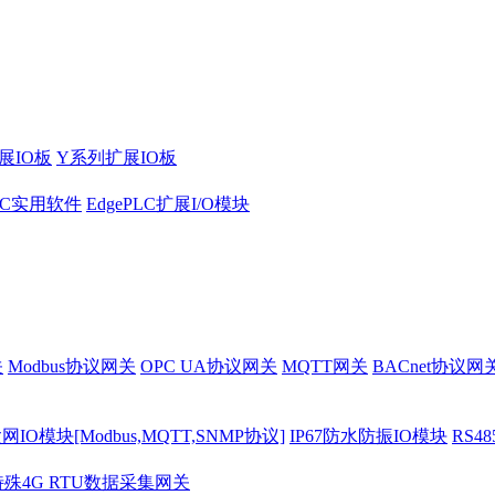
展IO板
Y系列扩展IO板
PLC实用软件
EdgePLC扩展I/O模块
关
Modbus协议网关
OPC UA协议网关
MQTT网关
BACnet协议网
O模块[Modbus,MQTT,SNMP协议]
IP67防水防振IO模块
RS4
特殊4G RTU数据采集网关