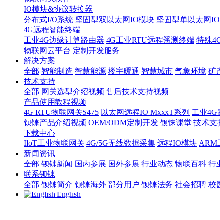
IO模块&协议转换器
分布式I/O系统
坚固型双以太网IO模块
坚固型单以太网IO模块
4G远程智能终端
工业4G边缘计算路由器
4G工业RTU远程遥测终端
特殊4
物联网云平台
定制开发服务
解决方案
全部
智能制造
智慧能源
楼宇暖通
智慧城市
气象环境
矿
技术支持
全部
网关选型介绍视频
售后技术支持视频
产品使用教程视频
4G RTU物联网关S475
以太网远程IO MxxxT系列
工业4G
钡铼产品介绍视频
OEM/ODM定制开发
钡铼课堂
技术支
下载中心
IIoT工业物联网关
4G/5G无线数据采集
远程IO模块
AR
新闻资讯
全部
钡铼新闻
国内参展
国外参展
行业动态
物联百科
行
联系钡铼
全部
钡铼简介
钡铼海外
部分用户
钡铼法务
社会招聘
校
English