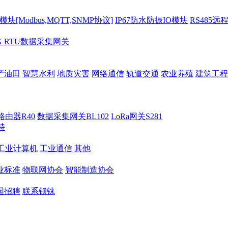
[Modbus,MQTT,SNMP协议]
IP67防水防振IO模块
RS485远
G RTU数据采集网关
产油田
智慧水利
地质灾害
网络通信
轨道交通
农业养殖
建筑工程
路由器R40
数据采集网关BL102
LoRa网关S281
持
M工业计算机
工业通信
其他
业标准
物联网协会
智能制造协会
园招聘
联系钡铼