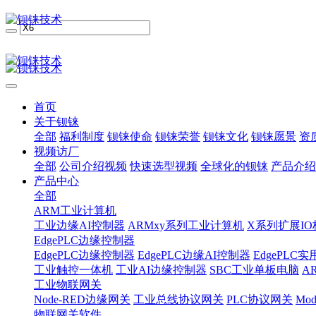
首页
关于钡铼
全部
福利制度
钡铼使命
钡铼荣誉
钡铼文化
钡铼愿景
资
视频访厂
全部
公司介绍视频
快速选型视频
全球化的钡铼
产品介绍
产品中心
全部
ARM工业计算机
工业边缘AI控制器
ARMxy系列工业计算机
X系列扩展IO
EdgePLC边缘控制器
EdgePLC边缘控制器
EdgePLC边缘AI控制器
EdgePLC
工业触控一体机
工业AI边缘控制器
SBC工业单板电脑
A
工业物联网关
Node-RED边缘网关
工业总线协议网关
PLC协议网关
Mo
物联网关软件