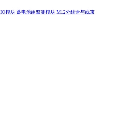
程IO模块
蓄电池组监测模块
M12分线盒与线束