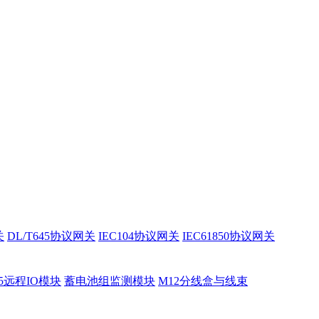
关
DL/T645协议网关
IEC104协议网关
IEC61850协议网关
85远程IO模块
蓄电池组监测模块
M12分线盒与线束