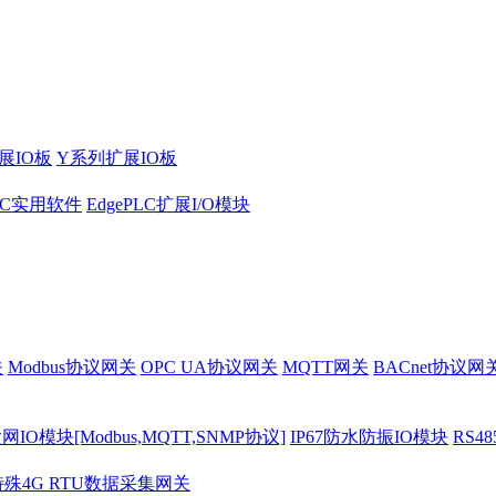
展IO板
Y系列扩展IO板
PLC实用软件
EdgePLC扩展I/O模块
关
Modbus协议网关
OPC UA协议网关
MQTT网关
BACnet协议网
O模块[Modbus,MQTT,SNMP协议]
IP67防水防振IO模块
RS4
特殊4G RTU数据采集网关