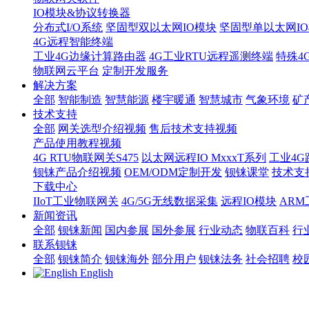
IO模块&协议转换器
分布式I/O系统
坚固型双以太网IO模块
坚固型单以太网IO模块
4G远程智能终端
工业4G边缘计算路由器
4G工业RTU远程遥测终端
特殊4
物联网云平台
定制开发服务
解决方案
全部
智能制造
智慧能源
楼宇暖通
智慧城市
气象环境
矿
技术支持
全部
网关选型介绍视频
售后技术支持视频
产品使用教程视频
4G RTU物联网关S475
以太网远程IO MxxxT系列
工业4G
钡铼产品介绍视频
OEM/ODM定制开发
钡铼课堂
技术支
下载中心
IIoT工业物联网关
4G/5G无线数据采集
远程IO模块
AR
新闻资讯
全部
钡铼新闻
国内参展
国外参展
行业动态
物联百科
行
联系钡铼
全部
钡铼简介
钡铼海外
部分用户
钡铼法务
社会招聘
校
English