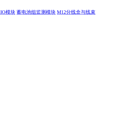
程IO模块
蓄电池组监测模块
M12分线盒与线束