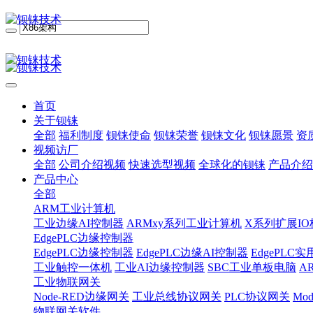
首页
关于钡铼
全部
福利制度
钡铼使命
钡铼荣誉
钡铼文化
钡铼愿景
资
视频访厂
全部
公司介绍视频
快速选型视频
全球化的钡铼
产品介绍
产品中心
全部
ARM工业计算机
工业边缘AI控制器
ARMxy系列工业计算机
X系列扩展IO
EdgePLC边缘控制器
EdgePLC边缘控制器
EdgePLC边缘AI控制器
EdgePLC
工业触控一体机
工业AI边缘控制器
SBC工业单板电脑
A
工业物联网关
Node-RED边缘网关
工业总线协议网关
PLC协议网关
Mo
物联网关软件