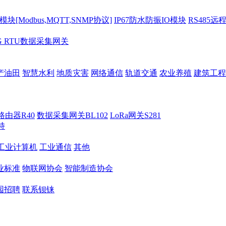
[Modbus,MQTT,SNMP协议]
IP67防水防振IO模块
RS485远
G RTU数据采集网关
产油田
智慧水利
地质灾害
网络通信
轨道交通
农业养殖
建筑工程
路由器R40
数据采集网关BL102
LoRa网关S281
持
M工业计算机
工业通信
其他
业标准
物联网协会
智能制造协会
园招聘
联系钡铼