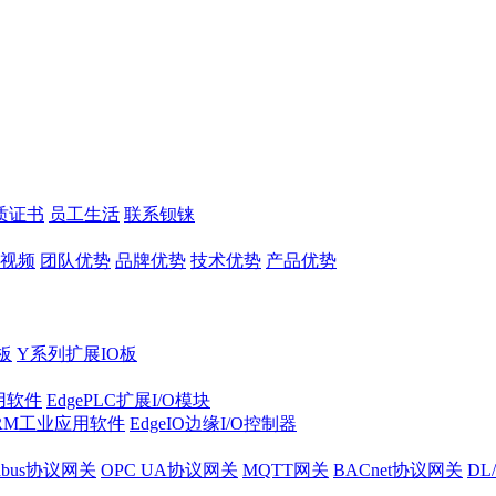
质证书
员工生活
联系钡铼
视频
团队优势
品牌优势
技术优势
产品优势
板
Y系列扩展IO板
实用软件
EdgePLC扩展I/O模块
RM工业应用软件
EdgeIO边缘I/O控制器
dbus协议网关
OPC UA协议网关
MQTT网关
BACnet协议网关
DL