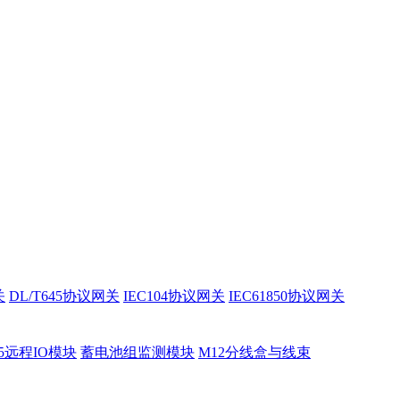
关
DL/T645协议网关
IEC104协议网关
IEC61850协议网关
85远程IO模块
蓄电池组监测模块
M12分线盒与线束