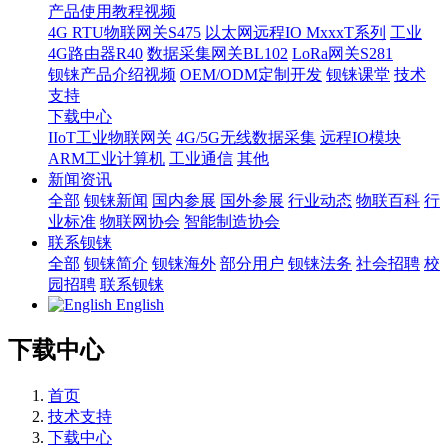
产品使用教程视频
4G RTU物联网关S475
以太网远程IO MxxxT系列
工业
4G路由器R40
数据采集网关BL102
LoRa网关S281
钡铼产品介绍视频
OEM/ODM定制开发
钡铼课堂
技术
支持
下载中心
IIoT工业物联网关
4G/5G无线数据采集
远程IO模块
ARM工业计算机
工业通信
其他
新闻资讯
全部
钡铼新闻
国内参展
国外参展
行业动态
物联百科
行
业标准
物联网协会
智能制造协会
联系钡铼
全部
钡铼简介
钡铼海外
部分用户
钡铼法务
社会招聘
校
园招聘
联系钡铼
English
下载中心
首页
技术支持
下载中心