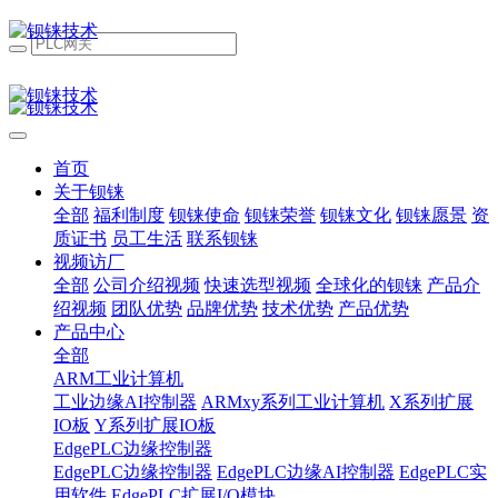
首页
关于钡铼
全部
福利制度
钡铼使命
钡铼荣誉
钡铼文化
钡铼愿景
资
质证书
员工生活
联系钡铼
视频访厂
全部
公司介绍视频
快速选型视频
全球化的钡铼
产品介
绍视频
团队优势
品牌优势
技术优势
产品优势
产品中心
全部
ARM工业计算机
工业边缘AI控制器
ARMxy系列工业计算机
X系列扩展
IO板
Y系列扩展IO板
EdgePLC边缘控制器
EdgePLC边缘控制器
EdgePLC边缘AI控制器
EdgePLC实
用软件
EdgePLC扩展I/O模块