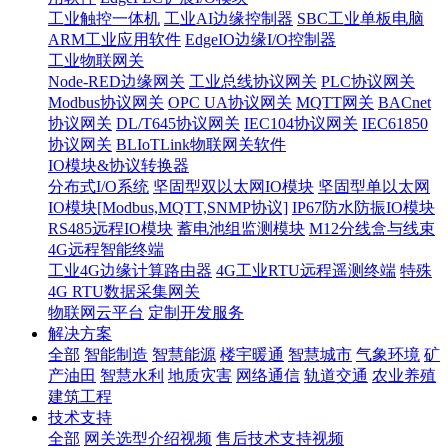
工业触控一体机
工业AI边缘控制器
SBC工业单板电脑
ARM工业应用软件
EdgeIO边缘I/O控制器
工业物联网关
Node-RED边缘网关
工业总线协议网关
PLC协议网关
Modbus协议网关
OPC UA协议网关
MQTT网关
BACnet
协议网关
DL/T645协议网关
IEC104协议网关
IEC61850
协议网关
BLIoTLink物联网关软件
IO模块&协议转换器
分布式I/O系统
坚固型双以太网IO模块
坚固型单以太网
IO模块[Modbus,MQTT,SNMP协议]
IP67防水防振IO模块
RS485远程IO模块
蓄电池组监测模块
M12分线盒与线束
4G远程智能终端
工业4G边缘计算路由器
4G工业RTU远程遥测终端
特殊
4G RTU数据采集网关
物联网云平台
定制开发服务
解决方案
全部
智能制造
智慧能源
楼宇暖通
智慧城市
气象环境
矿
产油田
智慧水利
地质灾害
网络通信
轨道交通
农业养殖
建筑工程
技术支持
全部
网关选型介绍视频
售后技术支持视频