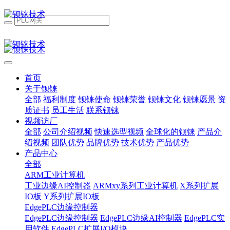
首页
关于钡铼
全部
福利制度
钡铼使命
钡铼荣誉
钡铼文化
钡铼愿景
资
质证书
员工生活
联系钡铼
视频访厂
全部
公司介绍视频
快速选型视频
全球化的钡铼
产品介
绍视频
团队优势
品牌优势
技术优势
产品优势
产品中心
全部
ARM工业计算机
工业边缘AI控制器
ARMxy系列工业计算机
X系列扩展
IO板
Y系列扩展IO板
EdgePLC边缘控制器
EdgePLC边缘控制器
EdgePLC边缘AI控制器
EdgePLC实
用软件
EdgePLC扩展I/O模块