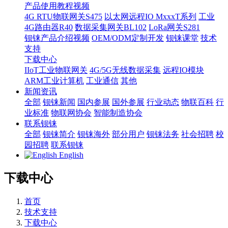
产品使用教程视频
4G RTU物联网关S475
以太网远程IO MxxxT系列
工业
4G路由器R40
数据采集网关BL102
LoRa网关S281
钡铼产品介绍视频
OEM/ODM定制开发
钡铼课堂
技术
支持
下载中心
IIoT工业物联网关
4G/5G无线数据采集
远程IO模块
ARM工业计算机
工业通信
其他
新闻资讯
全部
钡铼新闻
国内参展
国外参展
行业动态
物联百科
行
业标准
物联网协会
智能制造协会
联系钡铼
全部
钡铼简介
钡铼海外
部分用户
钡铼法务
社会招聘
校
园招聘
联系钡铼
English
下载中心
首页
技术支持
下载中心