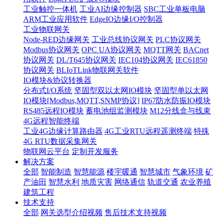
工业触控一体机
工业AI边缘控制器
SBC工业单板电脑
ARM工业应用软件
EdgeIO边缘I/O控制器
工业物联网关
Node-RED边缘网关
工业总线协议网关
PLC协议网关
Modbus协议网关
OPC UA协议网关
MQTT网关
BACnet
协议网关
DL/T645协议网关
IEC104协议网关
IEC61850
协议网关
BLIoTLink物联网关软件
IO模块&协议转换器
分布式I/O系统
坚固型双以太网IO模块
坚固型单以太网
IO模块[Modbus,MQTT,SNMP协议]
IP67防水防振IO模块
RS485远程IO模块
蓄电池组监测模块
M12分线盒与线束
4G远程智能终端
工业4G边缘计算路由器
4G工业RTU远程遥测终端
特殊
4G RTU数据采集网关
物联网云平台
定制开发服务
解决方案
全部
智能制造
智慧能源
楼宇暖通
智慧城市
气象环境
矿
产油田
智慧水利
地质灾害
网络通信
轨道交通
农业养殖
建筑工程
技术支持
全部
网关选型介绍视频
售后技术支持视频