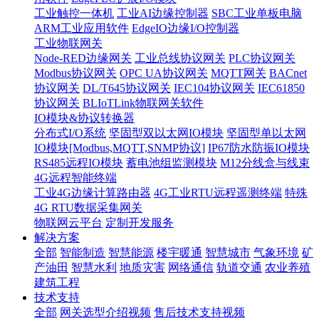
工业触控一体机
工业AI边缘控制器
SBC工业单板电脑
ARM工业应用软件
EdgeIO边缘I/O控制器
工业物联网关
Node-RED边缘网关
工业总线协议网关
PLC协议网关
Modbus协议网关
OPC UA协议网关
MQTT网关
BACnet
协议网关
DL/T645协议网关
IEC104协议网关
IEC61850
协议网关
BLIoTLink物联网关软件
IO模块&协议转换器
分布式I/O系统
坚固型双以太网IO模块
坚固型单以太网
IO模块[Modbus,MQTT,SNMP协议]
IP67防水防振IO模块
RS485远程IO模块
蓄电池组监测模块
M12分线盒与线束
4G远程智能终端
工业4G边缘计算路由器
4G工业RTU远程遥测终端
特殊
4G RTU数据采集网关
物联网云平台
定制开发服务
解决方案
全部
智能制造
智慧能源
楼宇暖通
智慧城市
气象环境
矿
产油田
智慧水利
地质灾害
网络通信
轨道交通
农业养殖
建筑工程
技术支持
全部
网关选型介绍视频
售后技术支持视频