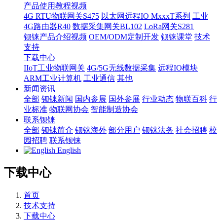
产品使用教程视频
4G RTU物联网关S475
以太网远程IO MxxxT系列
工业
4G路由器R40
数据采集网关BL102
LoRa网关S281
钡铼产品介绍视频
OEM/ODM定制开发
钡铼课堂
技术
支持
下载中心
IIoT工业物联网关
4G/5G无线数据采集
远程IO模块
ARM工业计算机
工业通信
其他
新闻资讯
全部
钡铼新闻
国内参展
国外参展
行业动态
物联百科
行
业标准
物联网协会
智能制造协会
联系钡铼
全部
钡铼简介
钡铼海外
部分用户
钡铼法务
社会招聘
校
园招聘
联系钡铼
English
下载中心
首页
技术支持
下载中心