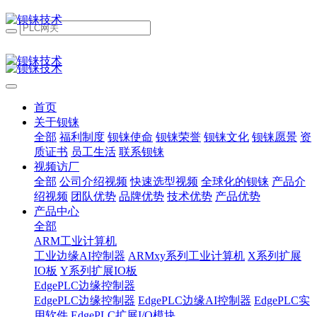
首页
关于钡铼
全部
福利制度
钡铼使命
钡铼荣誉
钡铼文化
钡铼愿景
资
质证书
员工生活
联系钡铼
视频访厂
全部
公司介绍视频
快速选型视频
全球化的钡铼
产品介
绍视频
团队优势
品牌优势
技术优势
产品优势
产品中心
全部
ARM工业计算机
工业边缘AI控制器
ARMxy系列工业计算机
X系列扩展
IO板
Y系列扩展IO板
EdgePLC边缘控制器
EdgePLC边缘控制器
EdgePLC边缘AI控制器
EdgePLC实
用软件
EdgePLC扩展I/O模块