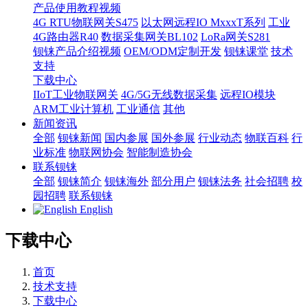
产品使用教程视频
4G RTU物联网关S475
以太网远程IO MxxxT系列
工业
4G路由器R40
数据采集网关BL102
LoRa网关S281
钡铼产品介绍视频
OEM/ODM定制开发
钡铼课堂
技术
支持
下载中心
IIoT工业物联网关
4G/5G无线数据采集
远程IO模块
ARM工业计算机
工业通信
其他
新闻资讯
全部
钡铼新闻
国内参展
国外参展
行业动态
物联百科
行
业标准
物联网协会
智能制造协会
联系钡铼
全部
钡铼简介
钡铼海外
部分用户
钡铼法务
社会招聘
校
园招聘
联系钡铼
English
下载中心
首页
技术支持
下载中心