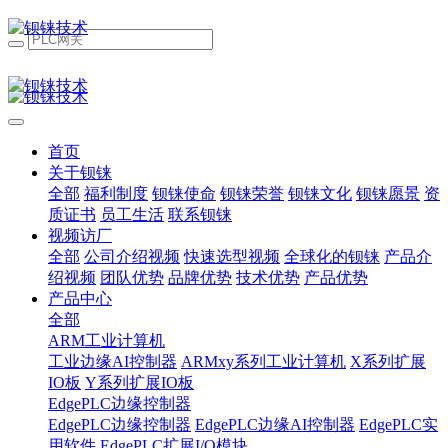
首页
关于钡铼
全部
福利制度
钡铼使命
钡铼荣誉
钡铼文化
钡铼愿景
资
质证书
员工生活
联系钡铼
视频访厂
全部
公司介绍视频
快速选型视频
全球化的钡铼
产品介
绍视频
团队优势
品牌优势
技术优势
产品优势
产品中心
全部
ARM工业计算机
工业边缘AI控制器
ARMxy系列工业计算机
X系列扩展
IO板
Y系列扩展IO板
EdgePLC边缘控制器
EdgePLC边缘控制器
EdgePLC边缘AI控制器
EdgePLC实
用软件
EdgePLC扩展I/O模块