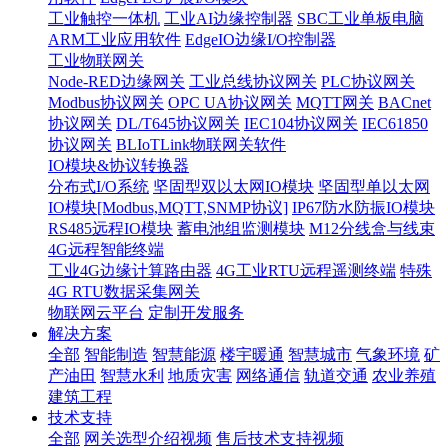
工业触控一体机
工业AI边缘控制器
SBC工业单板电脑
ARM工业应用软件
EdgeIO边缘I/O控制器
工业物联网关
Node-RED边缘网关
工业总线协议网关
PLC协议网关
Modbus协议网关
OPC UA协议网关
MQTT网关
BACnet
协议网关
DL/T645协议网关
IEC104协议网关
IEC61850
协议网关
BLIoTLink物联网关软件
IO模块&协议转换器
分布式I/O系统
坚固型双以太网IO模块
坚固型单以太网
IO模块[Modbus,MQTT,SNMP协议]
IP67防水防振IO模块
RS485远程IO模块
蓄电池组监测模块
M12分线盒与线束
4G远程智能终端
工业4G边缘计算路由器
4G工业RTU远程遥测终端
特殊
4G RTU数据采集网关
物联网云平台
定制开发服务
解决方案
全部
智能制造
智慧能源
楼宇暖通
智慧城市
气象环境
矿
产油田
智慧水利
地质灾害
网络通信
轨道交通
农业养殖
建筑工程
技术支持
全部
网关选型介绍视频
售后技术支持视频