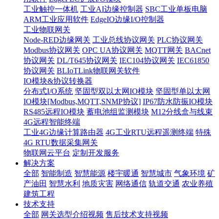
工业触控一体机
工业AI边缘控制器
SBC工业单板电脑
ARM工业应用软件
EdgeIO边缘I/O控制器
工业物联网关
Node-RED边缘网关
工业总线协议网关
PLC协议网关
Modbus协议网关
OPC UA协议网关
MQTT网关
BACnet
协议网关
DL/T645协议网关
IEC104协议网关
IEC61850
协议网关
BLIoTLink物联网关软件
IO模块&协议转换器
分布式I/O系统
坚固型双以太网IO模块
坚固型单以太网
IO模块[Modbus,MQTT,SNMP协议]
IP67防水防振IO模块
RS485远程IO模块
蓄电池组监测模块
M12分线盒与线束
4G远程智能终端
工业4G边缘计算路由器
4G工业RTU远程遥测终端
特殊
4G RTU数据采集网关
物联网云平台
定制开发服务
解决方案
全部
智能制造
智慧能源
楼宇暖通
智慧城市
气象环境
矿
产油田
智慧水利
地质灾害
网络通信
轨道交通
农业养殖
建筑工程
技术支持
全部
网关选型介绍视频
售后技术支持视频