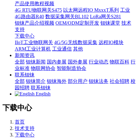
产品使用教程视频
4G RTU物联网关S475
以太网远程IO MxxxT系列
工业
4G路由器R40
数据采集网关BL102
LoRa网关S281
钡铼产品介绍视频
OEM/ODM定制开发
钡铼课堂
技术
支持
下载中心
IIoT工业物联网关
4G/5G无线数据采集
远程IO模块
ARM工业计算机
工业通信
其他
新闻资讯
全部
钡铼新闻
国内参展
国外参展
行业动态
物联百科
行
业标准
物联网协会
智能制造协会
联系钡铼
全部
钡铼简介
钡铼海外
部分用户
钡铼法务
社会招聘
校
园招聘
联系钡铼
English
下载中心
首页
技术支持
下载中心