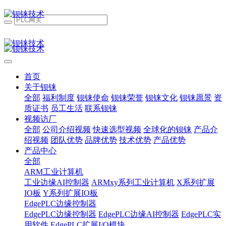
首页
关于钡铼
全部
福利制度
钡铼使命
钡铼荣誉
钡铼文化
钡铼愿景
资
质证书
员工生活
联系钡铼
视频访厂
全部
公司介绍视频
快速选型视频
全球化的钡铼
产品介
绍视频
团队优势
品牌优势
技术优势
产品优势
产品中心
全部
ARM工业计算机
工业边缘AI控制器
ARMxy系列工业计算机
X系列扩展
IO板
Y系列扩展IO板
EdgePLC边缘控制器
EdgePLC边缘控制器
EdgePLC边缘AI控制器
EdgePLC实
用软件
EdgePLC扩展I/O模块