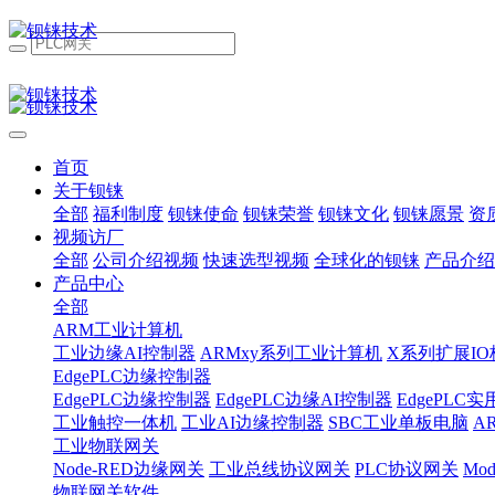
首页
关于钡铼
全部
福利制度
钡铼使命
钡铼荣誉
钡铼文化
钡铼愿景
资
视频访厂
全部
公司介绍视频
快速选型视频
全球化的钡铼
产品介绍
产品中心
全部
ARM工业计算机
工业边缘AI控制器
ARMxy系列工业计算机
X系列扩展IO
EdgePLC边缘控制器
EdgePLC边缘控制器
EdgePLC边缘AI控制器
EdgePLC
工业触控一体机
工业AI边缘控制器
SBC工业单板电脑
A
工业物联网关
Node-RED边缘网关
工业总线协议网关
PLC协议网关
Mo
物联网关软件