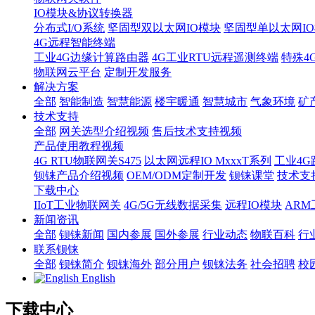
IO模块&协议转换器
分布式I/O系统
坚固型双以太网IO模块
坚固型单以太网IO模块
4G远程智能终端
工业4G边缘计算路由器
4G工业RTU远程遥测终端
特殊4
物联网云平台
定制开发服务
解决方案
全部
智能制造
智慧能源
楼宇暖通
智慧城市
气象环境
矿
技术支持
全部
网关选型介绍视频
售后技术支持视频
产品使用教程视频
4G RTU物联网关S475
以太网远程IO MxxxT系列
工业4G
钡铼产品介绍视频
OEM/ODM定制开发
钡铼课堂
技术支
下载中心
IIoT工业物联网关
4G/5G无线数据采集
远程IO模块
AR
新闻资讯
全部
钡铼新闻
国内参展
国外参展
行业动态
物联百科
行
联系钡铼
全部
钡铼简介
钡铼海外
部分用户
钡铼法务
社会招聘
校
English
下载中心