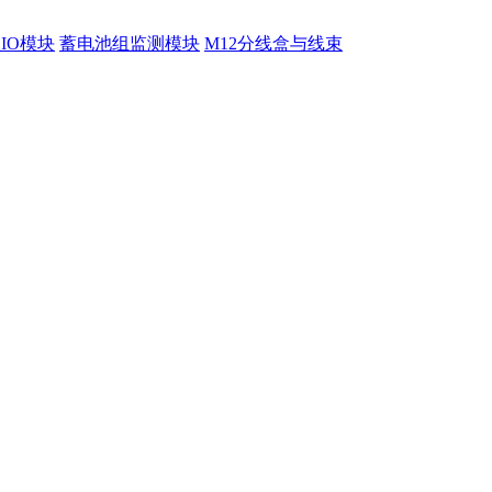
程IO模块
蓄电池组监测模块
M12分线盒与线束