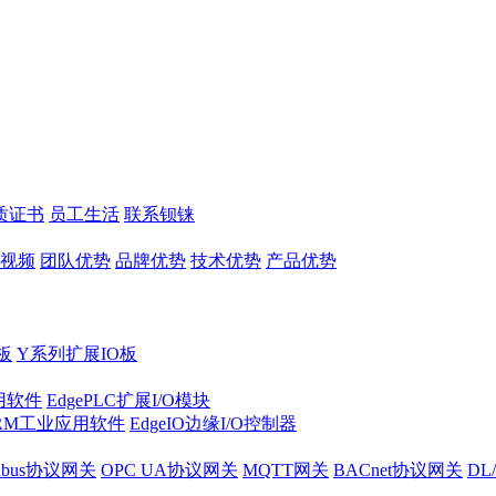
质证书
员工生活
联系钡铼
视频
团队优势
品牌优势
技术优势
产品优势
板
Y系列扩展IO板
实用软件
EdgePLC扩展I/O模块
RM工业应用软件
EdgeIO边缘I/O控制器
dbus协议网关
OPC UA协议网关
MQTT网关
BACnet协议网关
DL