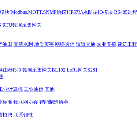
[Modbus,MQTT,SNMP协议]
IP67防水防振IO模块
RS485远
G RTU数据采集网关
产油田
智慧水利
地质灾害
网络通信
轨道交通
农业养殖
建筑工程
路由器R40
数据采集网关BL102
LoRa网关S281
持
M工业计算机
工业通信
其他
业标准
物联网协会
智能制造协会
园招聘
联系钡铼