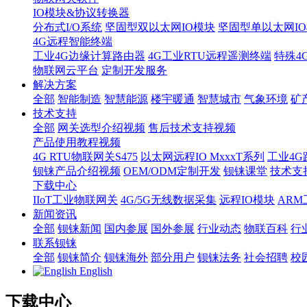
IO模块&协议转换器
分布式I/O系统
坚固型双以太网IO模块
坚固型单以太网IO模块
4G远程智能终端
工业4G边缘计算路由器
4G工业RTU远程遥测终端
特殊4
物联网云平台
定制开发服务
解决方案
全部
智能制造
智慧能源
楼宇暖通
智慧城市
气象环境
矿
技术支持
全部
网关选型介绍视频
售后技术支持视频
产品使用教程视频
4G RTU物联网关S475
以太网远程IO MxxxT系列
工业4G
钡铼产品介绍视频
OEM/ODM定制开发
钡铼课堂
技术支
下载中心
IIoT工业物联网关
4G/5G无线数据采集
远程IO模块
AR
新闻资讯
全部
钡铼新闻
国内参展
国外参展
行业动态
物联百科
行
联系钡铼
全部
钡铼简介
钡铼海外
部分用户
钡铼法务
社会招聘
校
English
下载中心