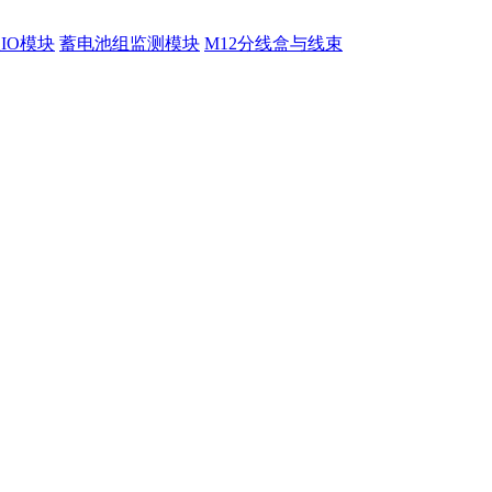
程IO模块
蓄电池组监测模块
M12分线盒与线束