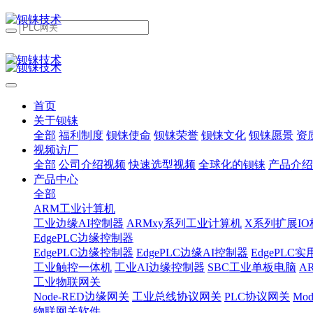
首页
关于钡铼
全部
福利制度
钡铼使命
钡铼荣誉
钡铼文化
钡铼愿景
资
视频访厂
全部
公司介绍视频
快速选型视频
全球化的钡铼
产品介绍
产品中心
全部
ARM工业计算机
工业边缘AI控制器
ARMxy系列工业计算机
X系列扩展IO
EdgePLC边缘控制器
EdgePLC边缘控制器
EdgePLC边缘AI控制器
EdgePLC
工业触控一体机
工业AI边缘控制器
SBC工业单板电脑
A
工业物联网关
Node-RED边缘网关
工业总线协议网关
PLC协议网关
Mo
物联网关软件