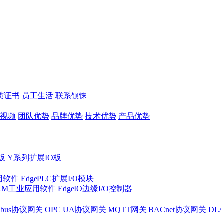
质证书
员工生活
联系钡铼
视频
团队优势
品牌优势
技术优势
产品优势
板
Y系列扩展IO板
实用软件
EdgePLC扩展I/O模块
RM工业应用软件
EdgeIO边缘I/O控制器
dbus协议网关
OPC UA协议网关
MQTT网关
BACnet协议网关
DL