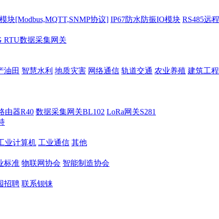
[Modbus,MQTT,SNMP协议]
IP67防水防振IO模块
RS485远
G RTU数据采集网关
产油田
智慧水利
地质灾害
网络通信
轨道交通
农业养殖
建筑工程
路由器R40
数据采集网关BL102
LoRa网关S281
持
M工业计算机
工业通信
其他
业标准
物联网协会
智能制造协会
园招聘
联系钡铼