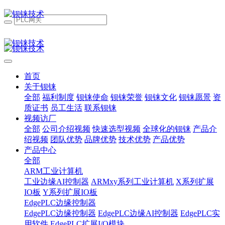
首页
关于钡铼
全部
福利制度
钡铼使命
钡铼荣誉
钡铼文化
钡铼愿景
资
质证书
员工生活
联系钡铼
视频访厂
全部
公司介绍视频
快速选型视频
全球化的钡铼
产品介
绍视频
团队优势
品牌优势
技术优势
产品优势
产品中心
全部
ARM工业计算机
工业边缘AI控制器
ARMxy系列工业计算机
X系列扩展
IO板
Y系列扩展IO板
EdgePLC边缘控制器
EdgePLC边缘控制器
EdgePLC边缘AI控制器
EdgePLC实
用软件
EdgePLC扩展I/O模块