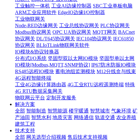
工业触控一体机
工业AI边缘控制器
SBC工业单板电脑
ARM工业应用软件
EdgeIO边缘I/O控制器
工业物联网关
Node-RED边缘网关
工业总线协议网关
PLC协议网关
Modbus协议网关
OPC UA协议网关
MQTT网关
BACnet
协议网关
DL/T645协议网关
IEC104协议网关
IEC61850
协议网关
BLIoTLink物联网关软件
IO模块&协议转换器
分布式I/O系统
坚固型双以太网IO模块
坚固型单以太网
IO模块[Modbus,MQTT,SNMP协议]
IP67防水防振IO模块
RS485远程IO模块
蓄电池组监测模块
M12分线盒与线束
4G远程智能终端
工业4G边缘计算路由器
4G工业RTU远程遥测终端
特殊
4G RTU数据采集网关
物联网云平台
定制开发服务
解决方案
全部
智能制造
智慧能源
楼宇暖通
智慧城市
气象环境
矿
产油田
智慧水利
地质灾害
网络通信
轨道交通
农业养殖
建筑工程
技术支持
全部
网关选型介绍视频
售后技术支持视频