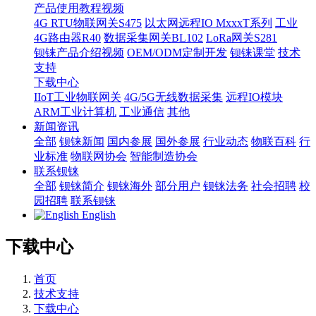
产品使用教程视频
4G RTU物联网关S475
以太网远程IO MxxxT系列
工业
4G路由器R40
数据采集网关BL102
LoRa网关S281
钡铼产品介绍视频
OEM/ODM定制开发
钡铼课堂
技术
支持
下载中心
IIoT工业物联网关
4G/5G无线数据采集
远程IO模块
ARM工业计算机
工业通信
其他
新闻资讯
全部
钡铼新闻
国内参展
国外参展
行业动态
物联百科
行
业标准
物联网协会
智能制造协会
联系钡铼
全部
钡铼简介
钡铼海外
部分用户
钡铼法务
社会招聘
校
园招聘
联系钡铼
English
下载中心
首页
技术支持
下载中心